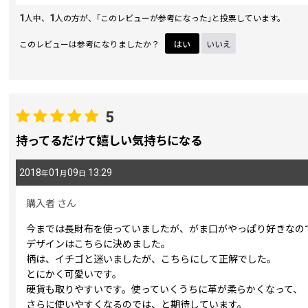
1
1
人中、
人の方が、｢このレビューが参考になった｣と投票しています。
このレビューは参考になりましたか？
はい
いいえ
5
持ってるだけて嬉しい気持ちになる
2018
01
09
13:29
年
月
日
購入者
さん
今までは長財布を使っていましたが、がま口がやっぱり好きなの
デザインはこちらに決めました。
柄は、イチゴと迷いましたが、こちらにして正解でした。
とにかく可愛いです。
硬貨も取りやすいです。使っていくうちに革が柔らかくなって、
さらに使いやすくなるのでは、と期待しています。