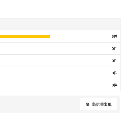
5
件
0
件
0
件
0
件
0
件
表示順変更
閉じる