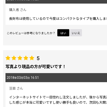
購入者
さん
長財布は使用しているので今度はコンパクトなタイプを購入しま
このレビューは参考になりましたか？
はい
いいえ
5
写真より現品の方が可愛いです！
2018
03
03
16:51
年
月
日
豆苗
さん
インターネットサイトで一目惚れし注文しましたが、後から写真
した感じが本当に可愛いですし使い勝手も良いので、次回も大関