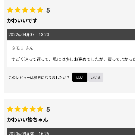
5
期間
:
かわいいです
2022
04
07
13:20
年
月
日
画像
:
タモリ
さん
星の数
:
すごく迷って迷って、私には少しお高めでしたが、買ってよかっ
並び順
:
このレビューは参考になりましたか？
はい
いいえ
5
かわいい飴ちゃん
2020
09
30
16:25
年
月
日