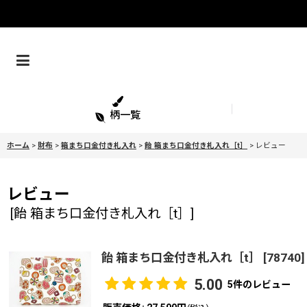
柄一覧
ホーム
>
財布
>
箱まち口金付き札入れ
>
飴 箱まち口金付き札入れ［t］
>
レビュー
レビュー
[
飴 箱まち口金付き札入れ［t］
]
飴 箱まち口金付き札入れ［t］
[
78740
]
5.00
5
件のレビュー