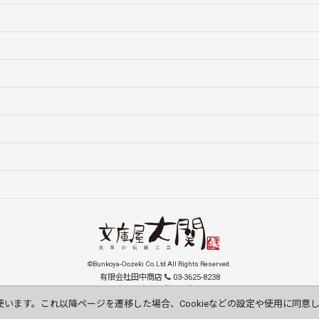
©Bunkoya-Oozeki Co.Ltd All Rights Reserved.
有限会社田中商店
03-3625-8238
131-0033 東京都墨田区向島1-15-9
order@oozeki-shop.com
使います。これ以降ページを遷移した場合、Cookieなどの設定や使用に同意