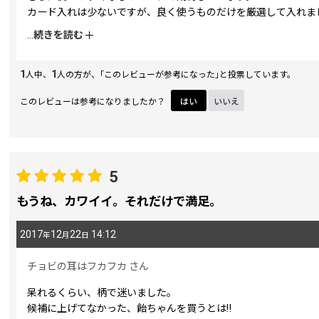
カード入れは少ないですが、良く使うものだけを厳選して入れま
いつかお揃いでキーケースも買ってしまおうかと迷っています。
...
続きを読む
1
1
人中、
人の方が、｢このレビューが参考になった｣と投票しています。
このレビューは参考になりましたか？
はい
いいえ
5
もうね、カワイイ。それだけで満足。
2017
12
22
14:12
年
月
日
チョビの耳はフカフカ
さん
呆れるくらい、柄で迷いました。
候補に上げてなかった、飴ちゃんを買うとは‼︎