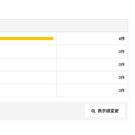
4
件
0
件
0
件
0
件
0
件
表示順変更
閉じる