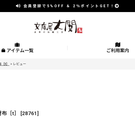
会員登録で
5%OFF
＆
2％
ポイントGET！
アイテム一覧
ご利用案内
［t］
>
レビュー
布［t］
[
28761
]