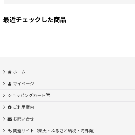
出会ってすぐに実物を見ずに決めましたが、買ってよかったと心
次は大切な人へのプレゼントにも利用したいです。
自分にも次のプレゼントは天溝がま口をサブのお財布として購入
最近チェックした商品
ホーム
マイページ
ショッピングカート
ご利用案内
お問い合せ
関連サイト（楽天・ふるさと納税・海外向）