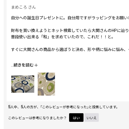
まめころ
さん
自分への誕生日プレゼントに。自分用ですがラッピングをお願いし
財布を買い換えようとネット検索していたら大関さんのHPに辿
普段使い出来る「和」を求めていたので、これだ！！と。
すぐに大関さんの商品から選ぼうと決め、形や柄に悩みに悩み、
指定日まで商品到着を待つ間、楽しみで仕方がなく購入者さんの
...
続きを読む
箱を開けて実物の美しさに息を飲みました。
普段絵を描くのが趣味で、繊細な型の線と手塗りの色づかいがた
強調されるのも素敵です。ファスナーの色がゴールドなのもお洒
カードがたくさん入るのですが、幅があるのであまり膨らまずに
5
5
人中、
人の方が、｢このレビューが参考になった｣と投票しています。
これから長く使っていきたいので、使い込んだらお色の塗り直し
このレビューは参考になりましたか？
はい
いいえ
使い込んだ時に出てくる味もこれから楽しみです。