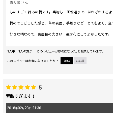
購入者
さん
ものすごく 好みの柄です。実物も 画像通りで、ほれぼれするよ
柄のでこぼこした感じ、革の表面、手触りなど とてもよく、全
好きな柄なので、表面積の大きい 長財布にしてよかったです。
1
1
人中、
人の方が、｢このレビューが参考になった｣と投票しています。
このレビューは参考になりましたか？
はい
いいえ
5
素敵すぎます！
2018
02
23
21:36
年
月
日