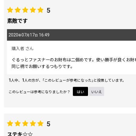
5
期間
:
素敵です
2020
07
17
16:49
年
月
日
画像
:
購入者
さん
星の数
:
ぐるっとファスナーのお財布は二個めです。使い勝手が良くお財
同じ柄でお願いするつもりです。
並び順
:
1
1
人中、
人の方が、｢このレビューが参考になった｣と投票しています。
このレビューは参考になりましたか？
はい
いいえ
5
ステキ☆☆