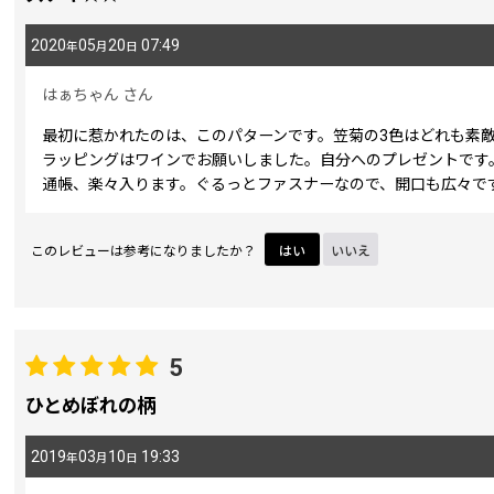
2020
05
20
07:49
年
月
日
はぁちゃん
さん
最初に惹かれたのは、このパターンです。笠菊の3色はどれも素
ラッピングはワインでお願いしました。自分へのプレゼントです
通帳、楽々入ります。ぐるっとファスナーなので、開口も広々で
このレビューは参考になりましたか？
はい
いいえ
5
ひとめぼれの柄
2019
03
10
19:33
年
月
日