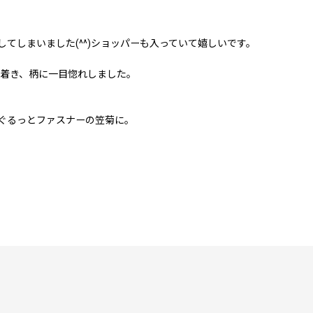
てしまいました(^^)ショッパーも入っていて嬉しいです。
り着き、柄に一目惚れしました。
ぐるっとファスナーの笠菊に。
レビューやブログでの感想を検索しまくり、経年の使用感の画像を眺め
まらなく、いくらでも眺めていられます。つるつるとした凹凸の手触り
落です。
スッキリしたフォルムのままなのが良い。通帳も入るサイズなのが嬉し
もお願いするつもりでいます。