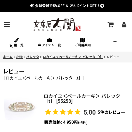
会員登録で
5%OFF
＆
2％
ポイントGET！
柄一覧
アイテム一覧
ご利用案内
ホーム
>
小物
>
バレッタ
>
ロカイユ＜ペールカーキ＞ バレッタ［t］
>
レビュー
レビュー
[
ロカイユ＜ペールカーキ＞ バレッタ［t］
]
ロカイユ＜ペールカーキ＞ バレッタ
［t］
[
55253
]
5.00
5
件のレビュー
販売価格
:
4,950円
(税込)