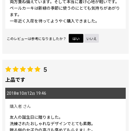
両方兼ね備えています。そして本当に着け心地が軽いです。
ペールカーキは新緑の季節に使うのにとても気持ちがあがり
ます。
一年近く入荷を待ってようやく購入できました。
このレビューは参考になりましたか？
はい
いいえ
5
上品です
2018
10
12
19:46
年
月
日
購入者
さん
友人の誕生日に贈りました。
洗練されたおしゃれなデザインでとても素敵。
贈る側の女子力の高さも褒めてもらえました。