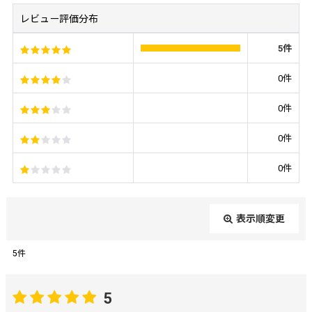
レビュー評価分布
5
件
0
件
0
件
0
件
0
件
表示順変更
閉じる
5
件
レビュー検索
:
5