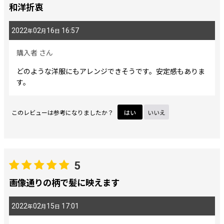
期間
:
和洋折衷
2022
02
16
16:57
年
月
日
画像
:
購入者
さん
星の数
:
どのような洋服にもアレンジできそうです。安定感もありま
す。
並び順
:
このレビューは参考になりましたか？
はい
いいえ
絞り込む
5
画像通りの柄で髪に映えます
2022
02
15
17:01
年
月
日