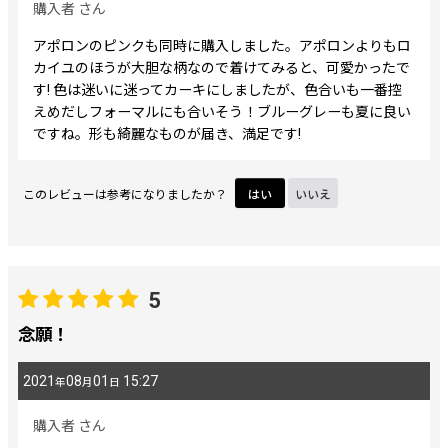
購入者
さん
アポロンのピンクも同時に購入しました。アポロンよりもロ
カイユのほうが大胆な柄なので着けてみると、可愛かったで
す! 色は迷いに迷ってカーキにしましたが、色合いも一番控
えめだしフォーマルにも合いそう！ブルーグレーも夏に良い
ですね。形も綺麗なものが届き、満足です!
このレビューは参考になりましたか？
はい
いいえ
5
念願！
2021
08
01
15:27
年
月
日
購入者
さん