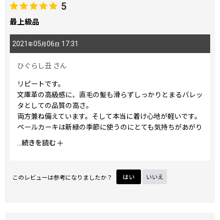
5
最上級品
2021
05
06
17:31
年
月
日
ひぐらし丑
さん
リピートです。
文庫革の高級感に、直毛の髪も滑らずしっかりとまるバレッ
タとしての品質の高さ。
両方兼ね備えています。そして本当に着け心地が軽いです。
ペールカーキは新緑の季節に使うのにとても気持ちがあがり
ます。
...
続きを読む
一年近く入荷を待ってようやく購入できました。
このレビューは参考になりましたか？
はい
いいえ