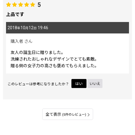
5
上品です
2018
10
12
19:46
年
月
日
購入者
さん
友人の誕生日に贈りました。
洗練されたおしゃれなデザインでとても素敵。
贈る側の女子力の高さも褒めてもらえました。
このレビューは参考になりましたか？
はい
いいえ
全て表示
(5件のレビュー)