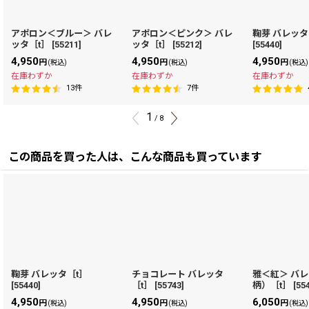
アポロン＜ブルー＞ バレ
アポロン＜ピンク＞ バレ
鞠芽 バレッタ
ッタ［t］
[
55211
]
ッタ［t］
[
55212
]
[
55440
]
4,950
4,950
4,950
円
円
円
(税込)
(税込)
(税込)
在庫わずか
在庫わずか
在庫わずか
13
件
7
件
1
/
8
この商品を買った人は、こんな商品も買っています
鞠芽 バレッタ［t］
チョコレート バレッタ
雅＜紅＞ バ
[
55440
]
［t］
[
55743
]
柄）［t］
[
55
4,950
4,950
6,050
円
円
円
(税込)
(税込)
(税込)