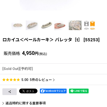
ロカイユ＜ペールカーキ＞ バレッタ［t］
[
55253
]
4,950
販売価格
:
円
(税込)
[Sold Out][予約可]
5
件のレビュー
5.00
Facebookでシェア
返品特約に関する重要事項