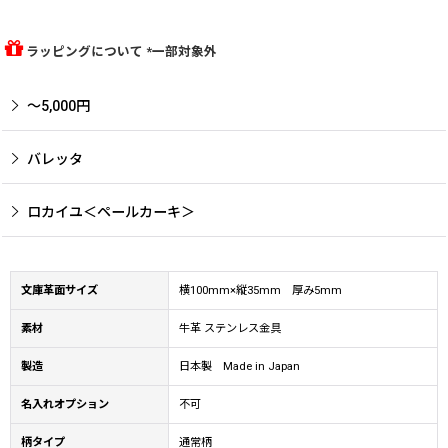
ラッピングについて *一部対象外
〜5,000円
バレッタ
ロカイユ＜ペールカーキ＞
文庫革面サイズ
横100mm×縦35mm 厚み5mm
素材
牛革 ステンレス金具
製造
日本製 Made in Japan
名入れオプション
不可
柄タイプ
通常柄