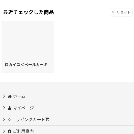
最近チェックした商品
リセット
ロカイユ＜ペールカーキ＞ バレッタ［t］
[
55253
]
ホーム
マイページ
ショッピングカート
ご利用案内