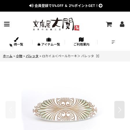
会員登録で
5%OFF
＆
2％
ポイントGET！
柄一覧
アイテム一覧
ご利用案内
ホーム
>
小物
>
バレッタ
>
ロカイユ＜ペールカーキ＞ バレッタ［t］