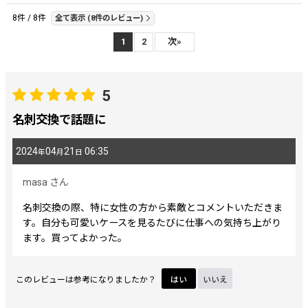
レビュー検索
:
8
件
/
8
件
全て表示
(8件のレビュー)
1
2
次
»
期間
:
画像
:
5
名刺交換で話題に
星の数
:
2024
04
21
06:35
年
月
日
並び順
:
masa
さん
名刺交換の際、特に女性の方から素敵とコメントいただきま
絞り込む
す。自分も可愛いケースを見るたびに仕事への気持ち上がり
ます。買ってよかった。
このレビューは参考になりましたか？
はい
いいえ