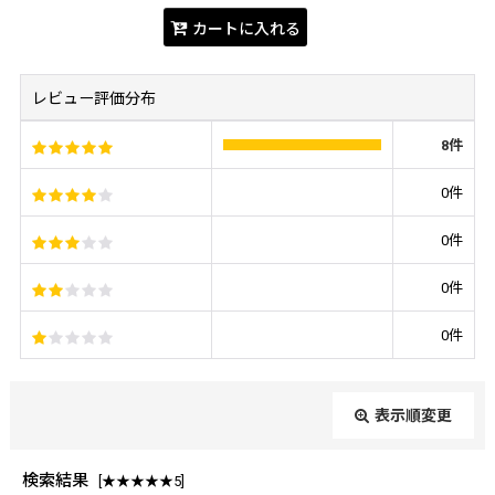
カートに入れる
レビュー評価分布
8
件
0
件
0
件
0
件
0
件
表示順変更
閉じる
検索結果
[
★★★★★5
]