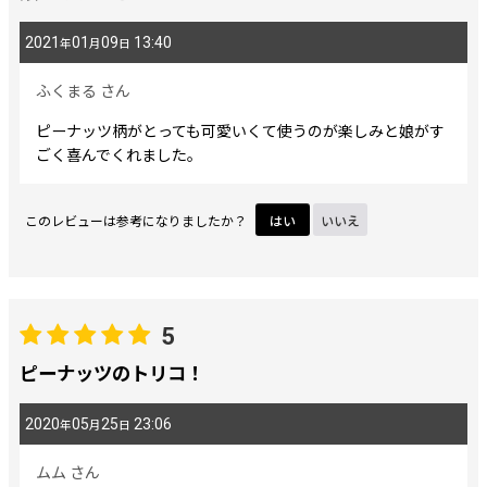
2021
01
09
13:40
年
月
日
ふくまる
さん
ピーナッツ柄がとっても可愛いくて使うのが楽しみと娘がす
ごく喜んでくれました。
このレビューは参考になりましたか？
はい
いいえ
5
ピーナッツのトリコ！
2020
05
25
23:06
年
月
日
ムム
さん