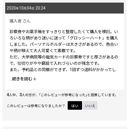
2020
10
04
20:24
年
月
日
購入者
さん
診察券やお薬手帳をすっきりと整理したくて購入を検討。い
ろいろな柄があり迷いに迷って「グロッシーハート」を購入
しました。パーソナルホルダーは大きさがあるので、色合い
や柄が映えて大人可愛くて素敵です。
ただ、大学病院等の磁気カードの診察券ですと厚さがあるの
で、仕切りがやや窮屈で入れづらいのが残念です。
また、予約品との同梱ができず、1回ずつ送料がかかってし
まうのが難点。お店側が購入者リストで管理すれば予約品と
...
続きを読む
の同梱は可能だと思います。購入者の希望を優先していただ
けるようにお願いしたいです。
4
3
人中、
人の方が、｢このレビューが参考になった｣と投票しています。
このレビューは参考になりましたか？
はい
いいえ