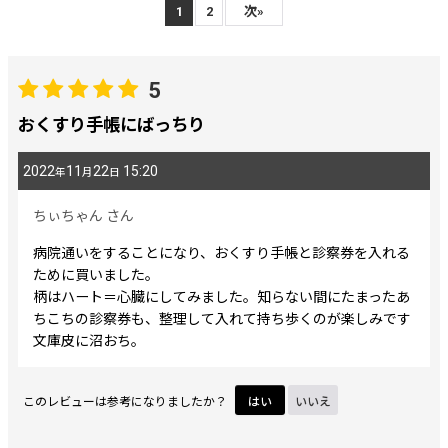
レビュー検索
:
1
2
次
»
期間
:
5
おくすり手帳にばっちり
画像
:
2022
11
22
15:20
年
月
日
星の数
:
ちぃちゃん
さん
病院通いをすることになり、おくすり手帳と診察券を入れる
並び順
:
ために買いました。
柄はハート＝心臓にしてみました。知らない間にたまったあ
絞り込む
ちこちの診察券も、整理して入れて持ち歩くのが楽しみです
文庫皮に沼おち。
このレビューは参考になりましたか？
はい
いいえ