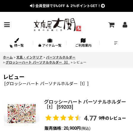
会員登録で
5%OFF
＆
2％
ポイントGET！
柄一覧
アイテム一覧
ご利用案内
ホーム
>
文具・インテリア
>
パーソナルホルダー
>
グロッシーハート パーソナルホルダー［t］
>
レビュー
レビュー
[
グロッシーハート パーソナルホルダー［t］
]
グロッシーハート パーソナルホルダー
［t］
[
59203
]
4.77
9
件のレビュー
販売価格
:
20,900円
(税込)