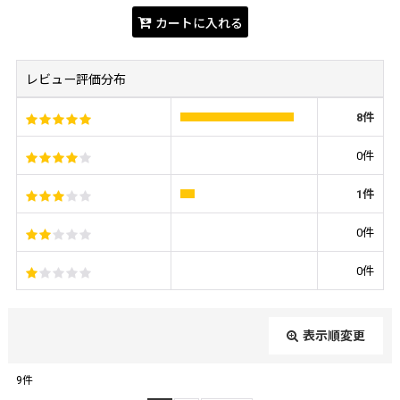
カートに入れる
レビュー評価分布
8
件
0
件
1
件
0
件
0
件
表示順変更
閉じる
9
件