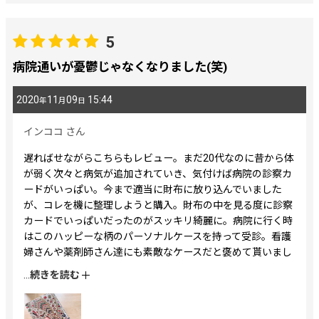
5
病院通いが憂鬱じゃなくなりました(笑)
2020
11
09
15:44
年
月
日
インココ
さん
遅ればせながらこちらもレビュー。まだ20代なのに昔から体
が弱く次々と病気が追加されていき、気付けば病院の診察カ
ードがいっぱい。今まで適当に財布に放り込んでいました
が、コレを機に整理しようと購入。財布の中を見る度に診察
カードでいっぱいだったのがスッキリ綺麗に。病院に行く時
はこのハッピーな柄のパーソナルケースを持って受診。看護
婦さんや薬剤師さん達にも素敵なケースだと褒めて貰いまし
た。憂鬱が無くなり、お薬手帳やカードを忘れる事も無くな
...
続きを読む
って一石二鳥です！