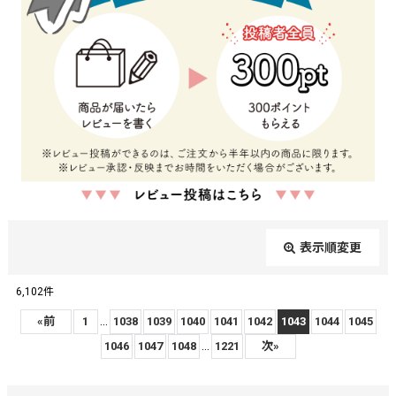
表示順変更
閉じる
6,102
件
レビュー検索
:
...
«
前
1
1038
1039
1040
1041
1042
1043
1044
1045
...
1046
1047
1048
1221
次
»
期間
: