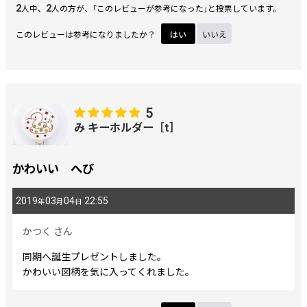
2
2
人中、
人の方が、｢このレビューが参考になった｣と投票しています。
このレビューは参考になりましたか？
はい
いいえ
5
み キーホルダー［t］
かわいい へび
2019
03
04
22:55
年
月
日
かつく
さん
同期へ誕生プレゼントしました。
かわいい図柄を気に入ってくれました。