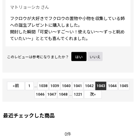
マトリョーシカ
さん
フクロウが大好きでフクロウの置物や小物を収集している姉
への誕生プレゼントに購入しました。
開封した瞬間「可愛い〜すご〜い！使えない〜〜ずっと眺め
ていたい〜」ととても喜んでくれました。
このレビューは参考になりましたか？
はい
いいえ
...
«
前
1
1038
1039
1040
1041
1042
1043
1044
1045
...
1046
1047
1048
1221
次
»
最近チェックした商品
0件