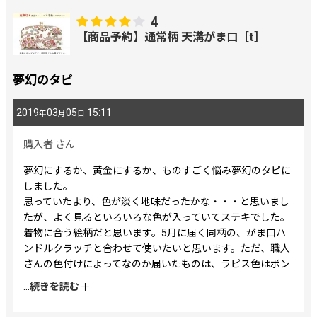
4
画像
:
【商品予約】通常柄 天溝がま口［t］
星の数
:
夢幻のタピ
2019
03
05
15:11
年
月
日
並び順
:
購入者
さん
絞り込む
夢幻にするか、黄金にするか、ものすごく悩み夢幻のタピに
しました。
思っていたより、色が淡く地味だったかな・・・と思いまし
たが、よく見るといろいろな色が入っていてステキでした。
着物に合う絵柄だと思います。5月に届く同柄の、がま口ハ
ンドルクラッチと合わせて使いたいと思います。ただ、職人
さんの色付けによってなのか届いたものは、ラピス色はボン
ヤリした感じだし、はみ出して塗ってありました。
...
続きを読む