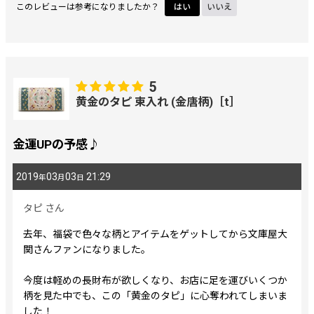
このレビューは参考になりましたか？
はい
いいえ
5
黄金のタピ 束入れ (金唐柄)［t］
金運UPの予感♪
2019
03
03
21:29
年
月
日
タピ
さん
去年、福袋で色々な柄とアイテムをゲットしてから文庫屋大
関さんファンになりました。
今度は軽めの長財布が欲しくなり、お店に足を運びいくつか
柄を見た中でも、この「黄金のタピ」に心奪われてしまいま
した！