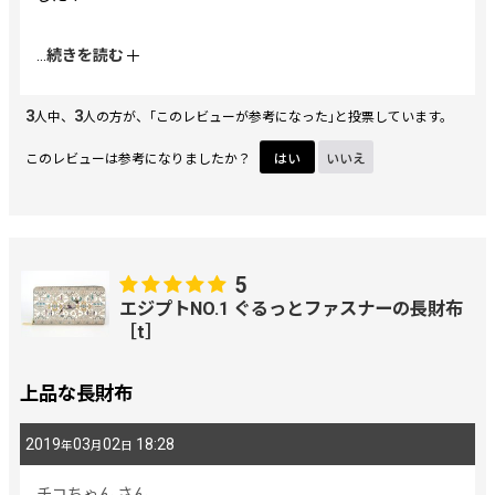
こちらは両面に柄があるため、ゴージャスで見るたび心踊り
...
続きを読む
ます。
サイドのグリーンが落ち着いた存在感を放ち、中央はカラフ
3
3
ルなジュエリーが散りばめられているようにも思え、大人の
人中、
人の方が、｢このレビューが参考になった｣と投票しています。
エレガンスを感じます。
このレビューは参考になりましたか？
はい
いいえ
また、ところどころに配色されてるゴールドがキラキラ輝い
てて、金運UPしそうな予感で毎日が楽しくなりました♪
使用の際はお金を取り出すとき、構造上相手（店員さんと
5
か）の方に柄を見せつける造りのため、心の中でこっそり、
エジプトNO.1 ぐるっとファスナーの長財布
ひっそり⁈「見て見て〜ステキでしょ〜？」と叫んだりして
［t］
ます。笑
上品な長財布
2019
03
02
18:28
年
月
日
チコちゃん
さん