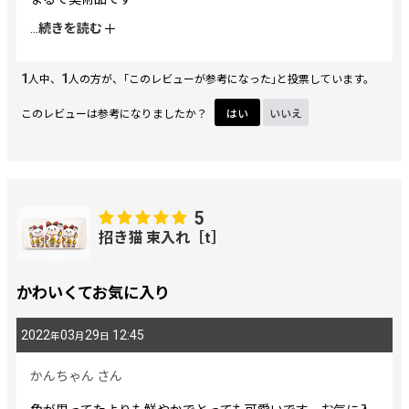
自分の誕生日にプレゼントとして
...
続きを読む
注文しました。
美しい柄ですので是非もっと沢山種類を増やして頂けたらと
1
1
思います
人中、
人の方が、｢このレビューが参考になった｣と投票しています。
このレビューは参考になりましたか？
はい
いいえ
5
招き猫 束入れ［t］
かわいくてお気に入り
2022
03
29
12:45
年
月
日
かんちゃん
さん