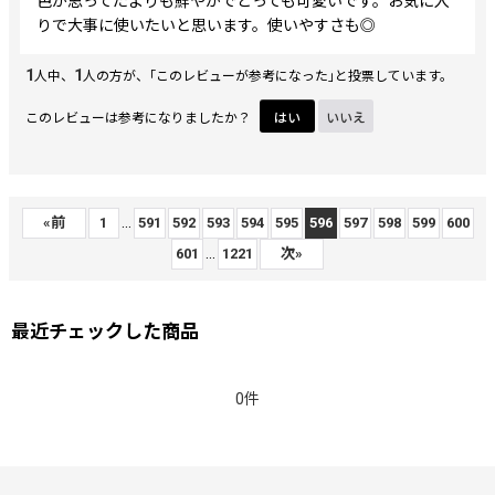
色が思ってたよりも鮮やかでとっても可愛いです。お気に入
りで大事に使いたいと思います。使いやすさも◎
1
1
人中、
人の方が、｢このレビューが参考になった｣と投票しています。
このレビューは参考になりましたか？
はい
いいえ
...
«
前
1
591
592
593
594
595
596
597
598
599
600
...
601
1221
次
»
最近チェックした商品
0件