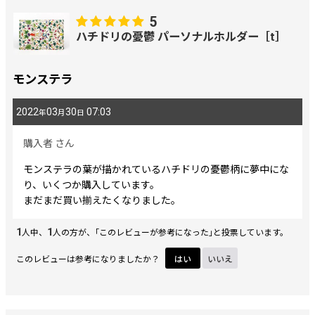
5
画像
:
ハチドリの憂鬱 パーソナルホルダー［t］
星の数
:
モンステラ
2022
03
30
07:03
年
月
日
並び順
:
購入者
さん
絞り込む
モンステラの葉が描かれているハチドリの憂鬱柄に夢中にな
り、いくつか購入しています。
まだまだ買い揃えたくなりました。
1
1
人中、
人の方が、｢このレビューが参考になった｣と投票しています。
このレビューは参考になりましたか？
はい
いいえ