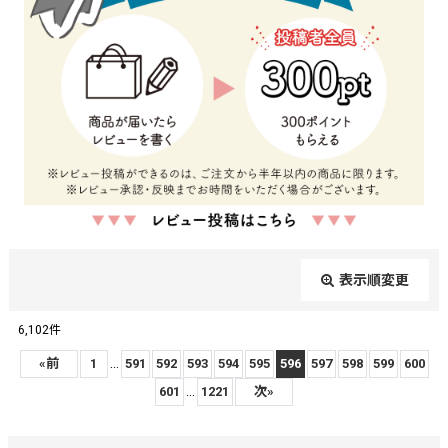
表示順変更
閉じる
6,102
件
レビュー検索
:
...
«
前
1
591
592
593
594
595
596
597
598
599
600
...
601
1221
次
»
期間
: