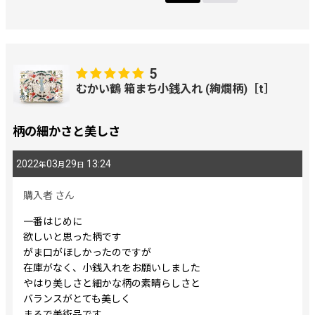
5
むかい鶴 箱まち小銭入れ (絢爛柄)［t］
柄の細かさと美しさ
2022
03
29
13:24
年
月
日
購入者
さん
一番はじめに
欲しいと思った柄です
がま口がほしかったのですが
在庫がなく、小銭入れをお願いしました
やはり美しさと細かな柄の素晴らしさと
バランスがとても美しく
まるで美術品です