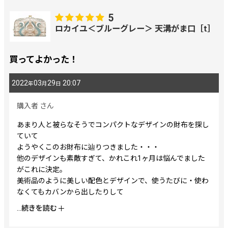
5
ロカイユ＜ブルーグレー＞ 天溝がま口［t］
買ってよかった！
2022
03
29
20:07
年
月
日
購入者
さん
あまり人と被らなそうでコンパクトなデザインの財布を探し
ていて
ようやくこのお財布に辿りつきました・・・
他のデザインも素敵すぎて、かれこれ1ヶ月は悩んでました
がこれに決定。
美術品のように美しい配色とデザインで、使うたびに・使わ
なくてもカバンから出したりして
うっとりと見つめています・・・。買ってよかった。大事に
...
続きを読む
します。
他の購入者さんで、ゴールドのタッセルをつけるとのことだ