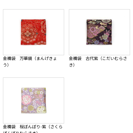
金襴袋 万華鏡（まんげきょ
金襴袋 古代紫（こだいむらさ
う）
き）
金襴袋 桜ぼんぼり-紫（さくら