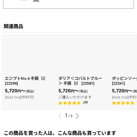
関連商品
エジプトNo.6 手鏡［t］
ダリア＜コバルトブルー
ポッピンソーダ
[
22296
]
＞ 手鏡［t］
[
22581
]
[
22241
]
5,720
～
5,720
～
5,720
～
円
円
円
(税込)
(税込)
(
[Sold Out][予約可]
ご購入いただけます
[Sold Out][予
2
件
1
/
3
この商品を買った人は、こんな商品も買っています