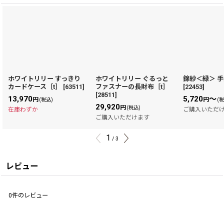
ホワイトリリー すっきり
ホワイトリリー ぐるっと
錦紗＜緑＞ 手
カードケース［t］
[
63511
]
ファスナーの長財布［t］
[
22453
]
[
28511
]
13,970
5,720
～
円
円
(税込)
(
29,920
円
(税込)
在庫わずか
ご購入いただ
ご購入いただけます
1
/
3
レビュー
0
件のレビュー