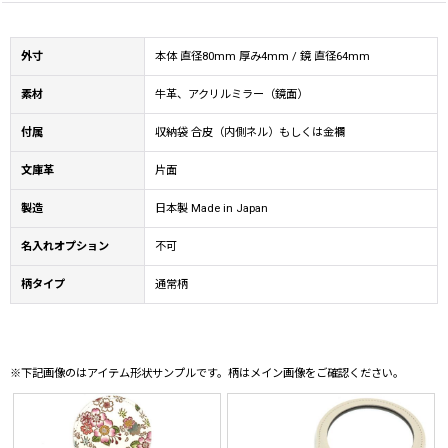
外寸
本体 直径80mm 厚み4mm / 鏡 直径64mm
素材
牛革、アクリルミラー（鏡面）
付属
収納袋 合皮（内側ネル）もしくは金襴
文庫革
片面
製造
日本製 Made in Japan
名入れオプション
不可
柄タイプ
通常柄
※下記画像のはアイテム形状サンプルです。柄はメイン画像をご確認ください。