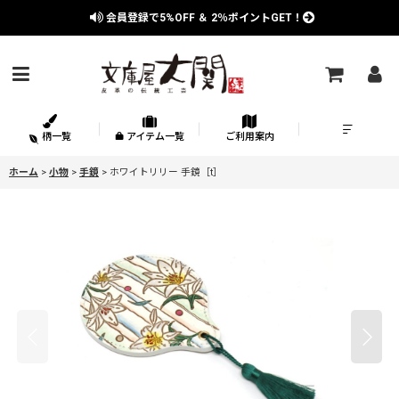
会員登録で
5%OFF
＆
2％
ポイントGET！
柄一覧
アイテム一覧
ご利用案内
ホーム
>
小物
>
手鏡
>
ホワイトリリー 手鏡［t］