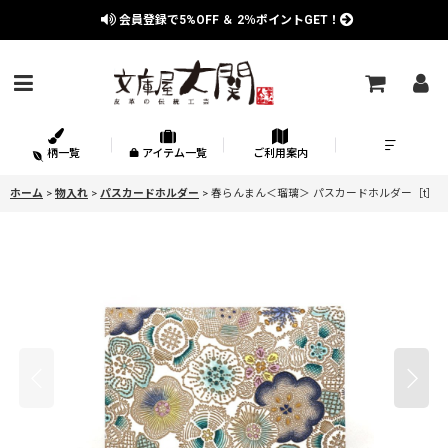
会員登録で
5%OFF
＆
2％
ポイントGET！
柄一覧
アイテム一覧
ご利用案内
ホーム
>
物入れ
>
パスカードホルダー
>
春らんまん＜瑠璃＞ パスカードホルダー［t］