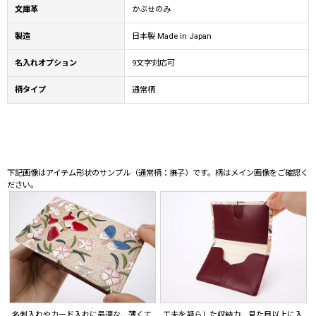
文庫革
かぶせのみ
製造
日本製 Made in Japan
名入れオプション
9文字対応可
柄タイプ
通常柄
下記画像はアイテム形状のサンプル（通常柄：撫子）です。柄はメイン画像をご確認く
ださい。
名刺入れやカード入れに最適な、薄くて
工夫を凝らした収納力、見た目以上に入