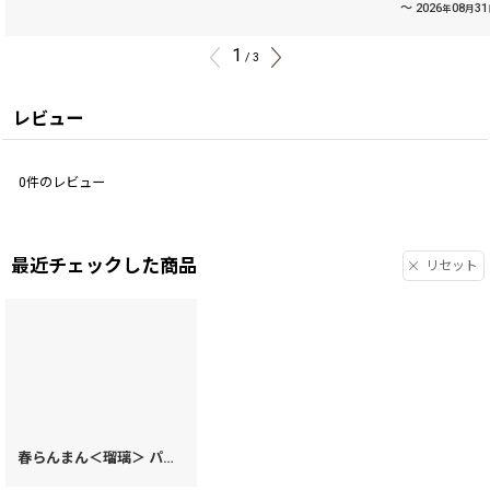
～
2026
08
31
年
月
1
/
3
レビュー
0
件のレビュー
最近チェックした商品
リセット
春らんまん＜瑠璃＞ パスカードホルダー［t］
[
15661
]