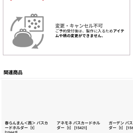
変更・キャンセル不可
ご予約受付後は、製作に入るため
アイテ
ムや柄の変更ができません
。
関連商品
春らんまん＜茜＞ パスカ
アネモネ パスカードホル
ガーデン パ
ードホルダー［t］
ダー［t］
[
15421
]
ダー［t］
[
15
[
15662
]