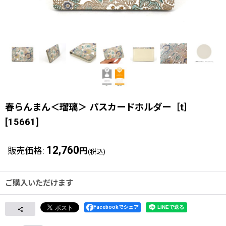
春らんまん＜瑠璃＞ パスカードホルダー［t］
[
15661
]
12,760
販売価格
:
円
(税込)
ご購入いただけます
Facebookでシェア