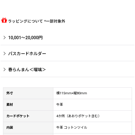
ラッピングについて *一部対象外
10,001〜20,000円
パスカードホルダー
春らんまん＜瑠璃＞
外寸
横115mm×縦80mm
素材
牛革
カードポケット
4か所（あおりポケット含む）
内装
牛革 コットンツイル