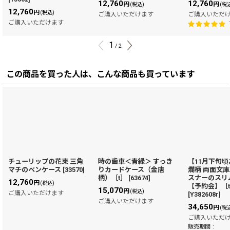
12,760
12,760
円
円
(税込)
(税
12,760
円
(税込)
ご購入いただけます
ご購入いただ
ご購入いただけます
1
/
2
この商品を買った人は、こんな商品も買っています
チューリップの花束 三角
時の歯車＜青緑＞ すっき
【11月下旬
マチのペンケース
[
33570
]
りカードケース（金唐
爛柄 両面文
柄）［t］
[
63674
]
スナーのスリ
12,760
円
(税込)
【予約会】［
15,070
円
(税込)
ご購入いただけます
[
Y382608r
]
ご購入いただけます
34,650
円
(税
ご購入いただ
販売期間
: