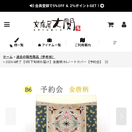
会員登録で
5%OFF
＆
2％
ポイントGET！
柄一覧
アイテム一覧
ご利用案内
ホーム
>
過去の販売商品（参考用）
>
2026-6終了【9月下旬頃お届け】金唐柄 B6ノートカバー【予約会】［t］