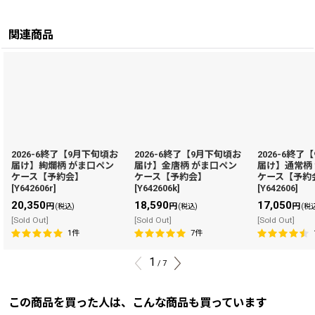
関連商品
2026-6終了【9月下旬頃お
2026-6終了【9月下旬頃お
2026-6終了
届け】絢爛柄 がま口ペン
届け】金唐柄 がま口ペン
届け】通常柄
ケース【予約会】
ケース【予約会】
ケース【予約
[
Y642606r
]
[
Y642606k
]
[
Y642606
]
20,350
18,590
17,050
円
円
円
(税込)
(税込)
(税
[Sold Out]
[Sold Out]
[Sold Out]
1
件
7
件
1
/
7
この商品を買った人は、こんな商品も買っています