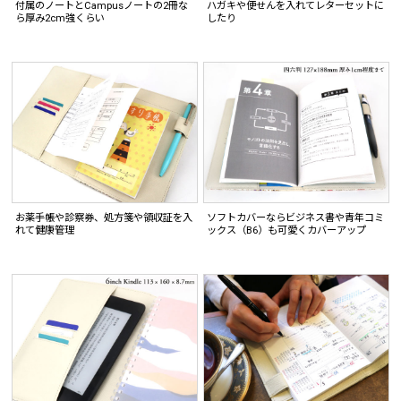
付属のノートとCampusノートの2冊な
ハガキや便せんを入れてレターセットに
ら厚み2cm強くらい
したり
お薬手帳や診察券、処方箋や領収証を入
ソフトカバーならビジネス書や青年コミ
れて健康管理
ックス（B6）も可愛くカバーアップ