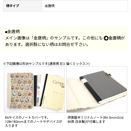
柄タイプ
金唐柄
■金唐柄
メイン画像は「金唐柄」のサンプルです。この他にも
金唐柄
が
あります。選択肢にない柄はお問合せ下さい。
※下記画像は形状サンプルです(通常柄 花と猫＜ミックス＞)
B6サイズのノートカバーです。
伊東屋オリジナルノート(B6 5mmGrid
128×182mmまでのノートやデバイスが
80頁 日本製)が付属します
入ります