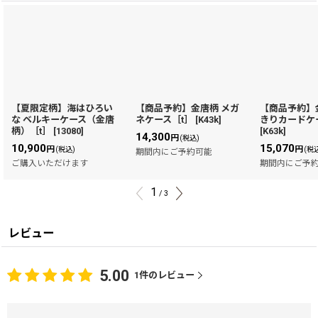
【夏限定柄】海はひろい
【商品予約】金唐柄 メガ
【商品予約】
な ベルキーケース（金唐
ネケース［t］
[
K43k
]
きりカードケ
柄）［t］
[
13080
]
[
K63k
]
14,300
円
(税込)
10,900
15,070
円
円
(税込)
(税
期間内にご予約可能
ご購入いただけます
期間内にご予
1
/
3
レビュー
5.00
1
件のレビュー