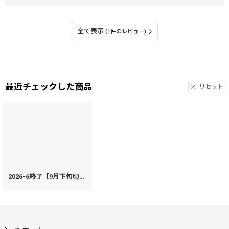
全て表示
(1件のレビュー)
最近チェックした商品
リセット
2026-6終了【9月下旬頃お届け】金唐柄 B6ノートカバー【予約会】［t］
[