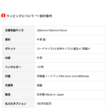
ラッピングについて *一部対象外
文庫革面サイズ
200mm×150mm×15mm
素材
牛革 紙
ポケット
カードサイズ×3 本体サイズ×2 差込×1 背面×1
内装
牛革
ペンホルダー
1か所
付属
伊東屋ノートブックB6 5mm Grid 80Sheets
文庫革
両面
製造
日本製 Made in Japan
名入れオプション
9文字対応可