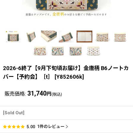
2026-6終了【9月下旬頃お届け】金唐柄 B6ノートカ
バー【予約会】［t］
[
Y852606k
]
31,740
販売価格
:
円
(税込)
[Sold Out]
1
件のレビュー
5.00