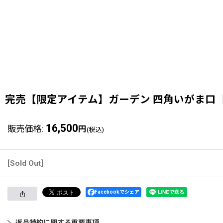
完売【限定アイテム】ガーデン 四角いがま口［
16,500
販売価格
:
円
(税込)
[Sold Out]
Facebookでシェア
返品特約に関する重要事項