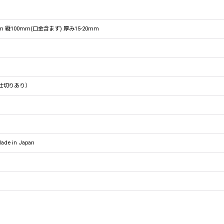
m 縦100mm(口金含まず) 厚み15-20mm
仕切りあり）
de in Japan