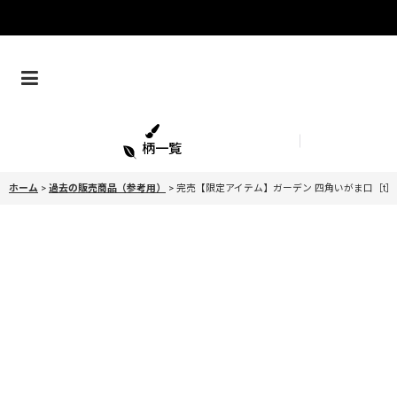
柄一覧
ホーム
>
過去の販売商品（参考用）
>
完売【限定アイテム】ガーデン 四角いがま口［t］