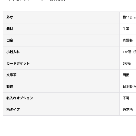
外寸
横112m
素材
牛革
口金
真鍮製
小銭入れ
1か所（
カードポケット
3か所
文庫革
両面
製造
日本製 Ma
名入れオプション
不可
柄タイプ
通常柄