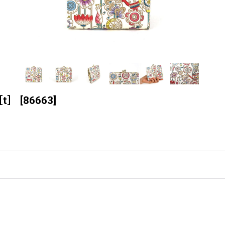
t］
[
86663
]