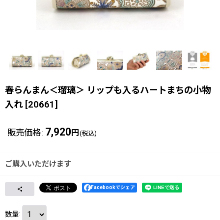
春らんまん＜瑠璃＞ リップも入るハートまちの小物
入れ
[
20661
]
7,920
販売価格
:
円
(税込)
ご購入いただけます
Facebookでシェア
数量
: