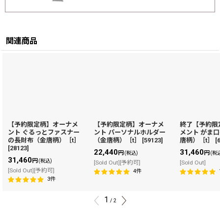
関連商品
【予約限定柄】オーナメ
【予約限定柄】オーナメ
終了【予約限
ント ぐるっとファスナー
ント パーソナルホルダー
メント がま
の長財布（金唐柄）［t］
（金唐柄）［t］
[
59123
]
唐柄）［t］
[
[
28123
]
22,440
31,460
円
円
(税込)
(税
31,460
円
(税込)
[Sold Out][予約可]
[Sold Out]
[Sold Out][予約可]
4
件
3
件
1
/
2