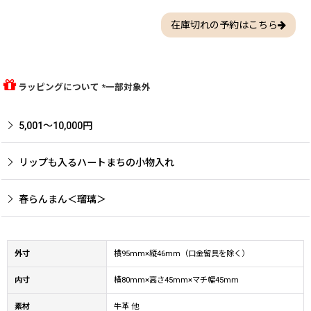
在庫切れの予約はこちら
ラッピングについて *一部対象外
5,001〜10,000円
リップも入るハートまちの小物入れ
春らんまん＜瑠璃＞
外寸
横95mm×縦46mm（口金留具を除く）
内寸
横80mm×高さ45mm×マチ幅45mm
素材
牛革 他