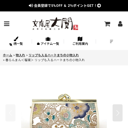
会員登録で
5%OFF
＆
2％
ポイントGET！
柄一覧
アイテム一覧
ご利用案内
ホーム
>
物入れ
>
リップも入るハートまちの小物入れ
>
春らんまん＜瑠璃＞ リップも入るハートまちの小物入れ