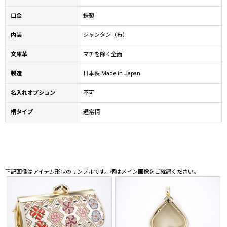
口金
鉄製
内装
シャンタン（布）
文庫革
マチを除く全面
製造
日本製 Made in Japan
名入れオプション
不可
柄タイプ
通常柄
下記画像はアイテム形状のサンプルです。柄はメイン画像をご確認ください。