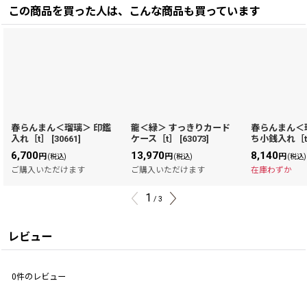
この商品を買った人は、こんな商品も買っています
春らんまん＜瑠璃＞ 印鑑
龍＜緑＞ すっきりカード
春らんまん＜
入れ［t］
[
30661
]
ケース［t］
[
63073
]
ち小銭入れ［
6,700
13,970
8,140
円
円
円
(税込)
(税込)
(税込)
ご購入いただけます
ご購入いただけます
在庫わずか
1
/
3
レビュー
0
件のレビュー