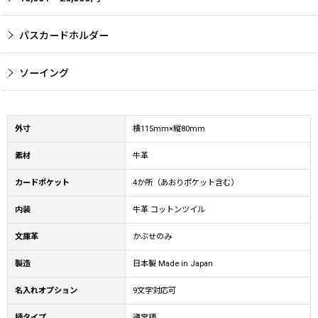
パスカードホルダー
ソーイング
外寸
横115mm×縦80mm
素材
牛革
カードポケット
4か所（あおりポケット含む）
内装
牛革 コットンツイル
文庫革
かぶせのみ
製造
日本製 Made in Japan
名入れオプション
9文字対応可
柄タイプ
通常柄