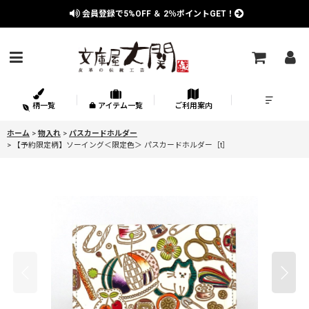
会員登録で
5%OFF
＆
2％
ポイントGET！
柄一覧
アイテム一覧
ご利用案内
ホーム
>
物入れ
>
パスカードホルダー
>
【予約限定柄】ソーイング＜限定色＞ パスカードホルダー［t］