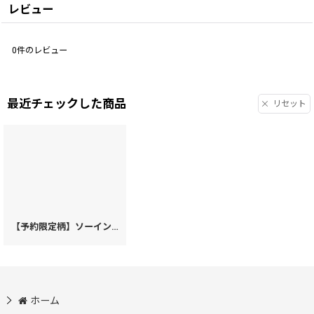
レビュー
0
件のレビュー
最近チェックした商品
リセット
【予約限定柄】ソーイング＜限定色＞ パスカードホルダー［t］
[
15623
]
ホーム