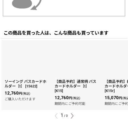
この商品を買った人は、こんな商品も買っています
ソーイング パスカードホ
【商品予約】通常柄 パス
【商品予約】
ルダー［t］
[
15622
]
カードホルダー［t］
カードホルダ
[
K15
]
[
K15r
]
12,760
円
(税込)
12,760
15,070
円
円
(税込)
(税
ご購入いただけます
期間内にご予約可能
期間内にご予
1
/
3