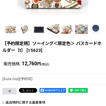
【予約限定柄】ソーイング＜限定色＞ パスカードホ
ルダー［t］
[
15623
]
12,760
販売価格
:
円
(税込)
[Sold Out][予約可]
Facebookでシェア
返品特約に関する重要事項