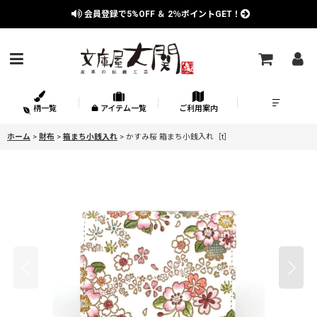
会員登録で
5%OFF
＆
2％
ポイントGET！
柄一覧
アイテム一覧
ご利用案内
ホーム
>
財布
>
箱まち小銭入れ
>
かすみ桜 箱まち小銭入れ［t］