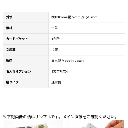
外寸
横100mm×縦77mm 厚み15mm
素材
牛革
カードポケット
1か所
文庫革
片面
製造
日本製 Made in Japan
名入れオプション
9文字対応可
柄タイプ
通常柄
※下記画像の柄はサンプルです。メイン画像をご確認ください。