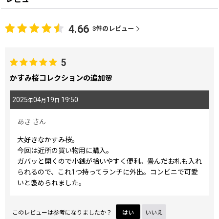
4.66
3
件のレビュー
5
かすみ桜コレクションの追加🌸
2025
04
19
19:50
年
月
日
あき
さん
大好きなかすみ桜。
今回は近所の買い物用に購入。
ガバッと開くので小銭が拾いやすく便利。畳んだお札も入れ
られるので、これ1つ持ってランチに外出。コンビニで可愛
いと褒められました。
このレビューは参考になりましたか？
はい
いいえ