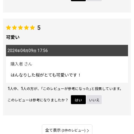
5
可愛い
2024
04
09
17:56
年
月
日
購入者
さん
はんなりした桜がとても可愛いです！
1
1
人中、
人の方が、｢このレビューが参考になった｣と投票しています。
このレビューは参考になりましたか？
はい
いいえ
全て表示
(3件のレビュー)