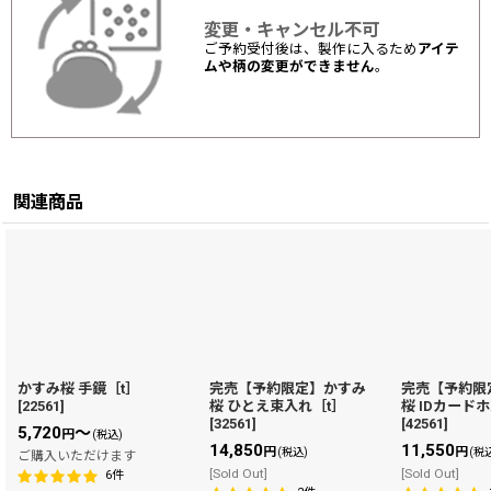
変更・キャンセル不可
ご予約受付後は、製作に入るため
アイテ
ムや柄の変更ができません
。
関連商品
かすみ桜 手鏡［t］
完売【予約限定】かすみ
完売【予約限
[
22561
]
桜 ひとえ束入れ［t］
桜 IDカード
[
32561
]
[
42561
]
5,720
～
円
(税込)
14,850
11,550
円
円
(税込)
(税
ご購入いただけます
[Sold Out]
[Sold Out]
6
件