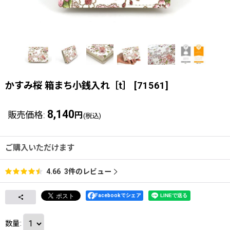
かすみ桜 箱まち小銭入れ［t］
[
71561
]
8,140
販売価格
:
円
(税込)
ご購入いただけます
3
件のレビュー
4.66
Facebookでシェア
数量
: