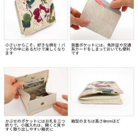
小さいからこそ、好きな柄を！バ
背面ポケットには、免許証や交通
ッグの中にあるだけで楽しくなり
系カードをしまっておいても便利
ます
です
かぶせのポケットにはお札を三つ
箱型のまちは高さ8mmほど
折りで。小銭入れは、開くと見や
すく取り出しやすい箱状に