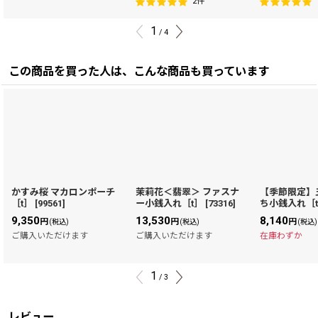
2
件
1
/
4
この商品を買った人は、こんな商品も買っています
かすみ桜 マカロンポーチ
茉莉花＜翡翠＞ ファスナ
【季節限定】
［t］
[
99561
]
ー小銭入れ［t］
[
73316
]
ち小銭入れ［
9,350
13,530
8,140
円
円
円
(税込)
(税込)
(税込)
ご購入いただけます
ご購入いただけます
在庫わずか
1
/
3
レビュー