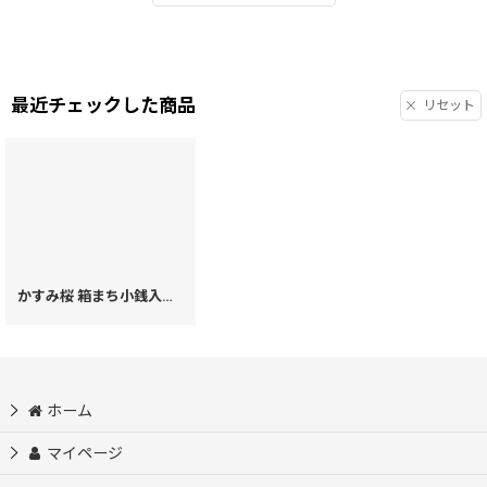
最近チェックした商品
リセット
かすみ桜 箱まち小銭入れ［t］
[
71561
]
ホーム
マイページ