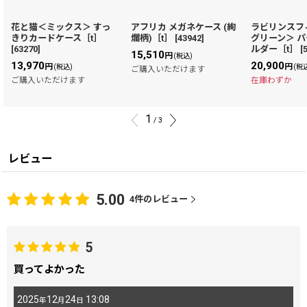
花と猫＜ミックス＞ すっ
アフリカ メガネケース (絢
ラビリンスフ
きりカードケース［t］
爛柄)［t］
[
43942
]
グリーン＞ 
[
63270
]
ルダー［t］
[
15,510
円
(税込)
13,970
20,900
円
円
(税込)
(税
ご購入いただけます
ご購入いただけます
在庫わずか
1
/
3
レビュー
5.00
4
件のレビュー
5
買ってよかった
2025
12
24
13:08
年
月
日