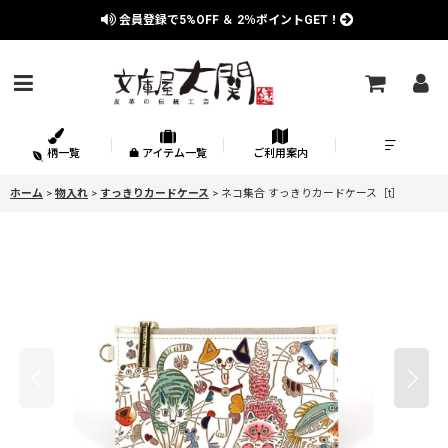
会員登録で
5%OFF
＆
2％
ポイントGET！
柄一覧
アイテム一覧
ご利用案内
ホーム
>
物入れ
>
すっきりカードケース
>
ネコ集合 すっきりカードケース［t］