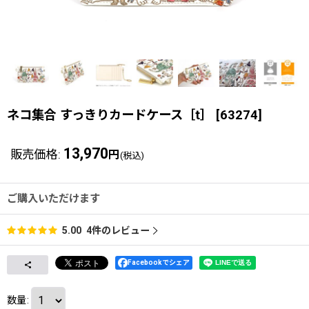
ネコ集合 すっきりカードケース［t］
[
63274
]
13,970
販売価格
:
円
(税込)
ご購入いただけます
4
件のレビュー
5.00
Facebookでシェア
数量
: