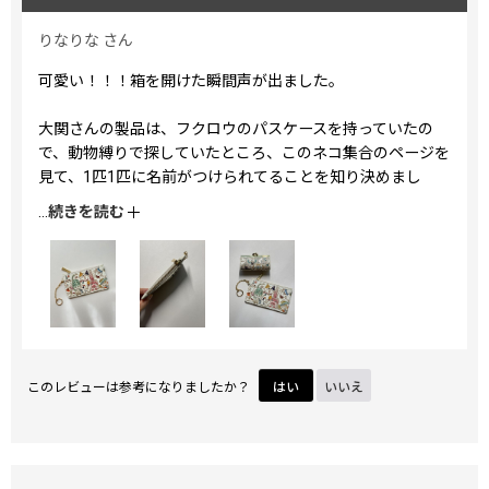
りなりな
さん
可愛い！！！箱を開けた瞬間声が出ました。
大関さんの製品は、フクロウのパスケースを持っていたの
で、動物縛りで探していたところ、このネコ集合のページを
見て、1匹1匹に名前がつけられてることを知り決めまし
た。
...
続きを読む
アイテムによって映るネコちゃんが変わるので悩みました
が、ほぼ現金持ち歩かないので、こちらに決定。
カード4枚・鍵・少しのお金を入れてみましたが、とてもス
リムで持ち運びやすくてお気に入りです！
このレビューは参考になりましたか？
はい
いいえ
（ちなみにエジプトNo.1のハートまちの小物入れと合わせて
購入しましたが、相性抜群でした）