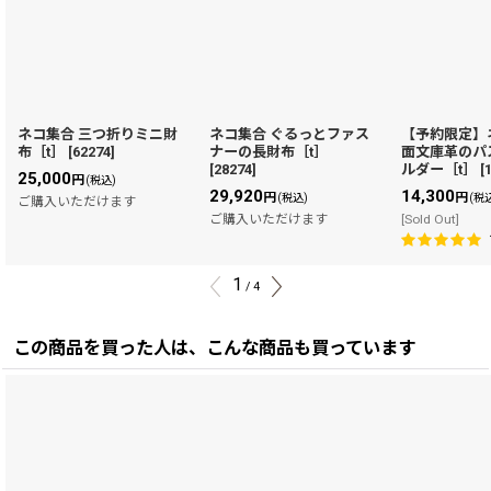
ネコ集合 三つ折りミニ財
ネコ集合 ぐるっとファス
【予約限定】
布［t］
[
62274
]
ナーの長財布［t］
面文庫革のパ
[
28274
]
ルダー［t］
[
25,000
円
(税込)
29,920
14,300
円
円
(税込)
(税
ご購入いただけます
ご購入いただけます
[Sold Out]
1
/
4
この商品を買った人は、こんな商品も買っています