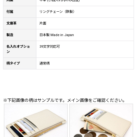
内装
牛革 (小銭入れ内のみ合皮)
付属
リングチェーン（鉄製）
文庫革
片面
製造
日本製 Made in Japan
名入れオプショ
39文字対応可
ン
柄タイプ
通常柄
※下記画像の柄はサンプルです。メイン画像をご確認ください。