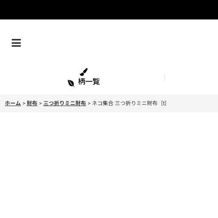
柄一覧
ホーム
>
財布
>
三つ折りミニ財布
>
ネコ集合 三つ折りミニ財布［t］