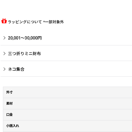
ラッピングについて *一部対象外
20,001〜30,000円
三つ折りミニ財布
ネコ集合
外寸
素材
口金
小銭入れ