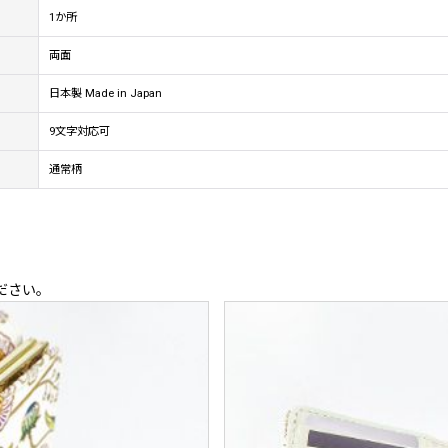
1か所
両面
日本製 Made in Japan
9文字対応可
通常柄
ださい。