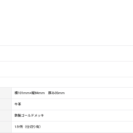
横101mm×縦84mm 厚み35mm
牛革
鉄製ゴールドメッキ
1か所（仕切り有）