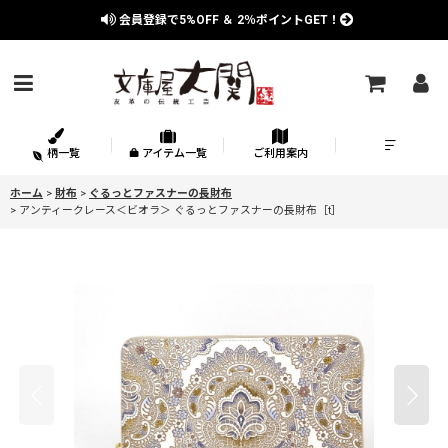
会員登録で
5%OFF
＆
2％
ポイントGET！
柄一覧
アイテム一覧
ご利用案内
ホーム
>
財布
>
ぐるっとファスナーの長財布
>
アンティークレース＜ビオラ＞ ぐるっとファスナーの長財布［t］