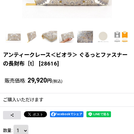
アンティークレース＜ビオラ＞ ぐるっとファスナー
の長財布［t］
[
28616
]
29,920
販売価格
:
円
(税込)
ご購入いただけます
Facebookでシェア
数量
: