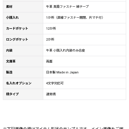
素材
牛革 真鍮ファスナー 綿テープ
小銭入れ
1か所（直線ファスナー開閉、片マチ付）
カードポケット
12か所
ロングポケット
2か所
内装
牛革 小銭入れ内装のみ合皮
文庫革
両面
製造
日本製 Made in Japan
名入れオプション
4文字対応可
柄タイプ
通常柄