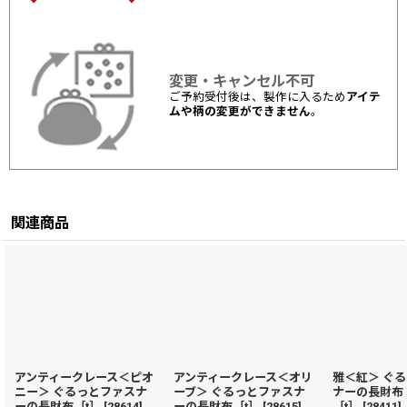
変更・キャンセル不可
ご予約受付後は、製作に入るため
アイテ
ムや柄の変更ができません
。
関連商品
アンティークレース＜ピオ
アンティークレース＜オリ
雅＜紅＞ ぐ
ニー＞ ぐるっとファスナ
ーブ＞ ぐるっとファスナ
ナーの長財布
ーの長財布［t］
[
28614
]
ーの長財布［t］
[
28615
]
［t］
[
28411
]