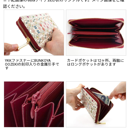
※下記画像の柄はアイテム形状のサンプルです。メイン画像をご確
認ください。
YKKファスナーにBUNKOYA
カードポケットは12ヶ所、両脇に
OOZEKIの刻印入りの金属引手で
はロングポケットがあります
す