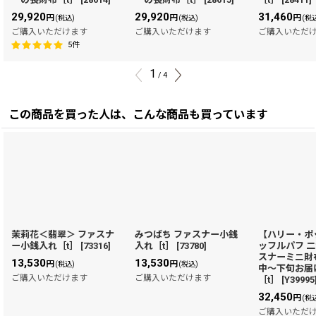
29,920
29,920
31,460
円
円
円
(税込)
(税込)
(税
ご購入いただけます
ご購入いただけます
ご購入いただ
5
件
1
/
4
この商品を買った人は、こんな商品も買っています
茉莉花＜翡翠＞ ファスナ
みつばち ファスナー小銭
【ハリー・ポ
ー小銭入れ［t］
[
73316
]
入れ［t］
[
73780
]
ッフルパフ 
スナーミニ財
13,530
13,530
円
円
(税込)
(税込)
中〜下旬お届
ご購入いただけます
ご購入いただけます
［t］
[
Y39995
32,450
円
(税
ご購入いただ