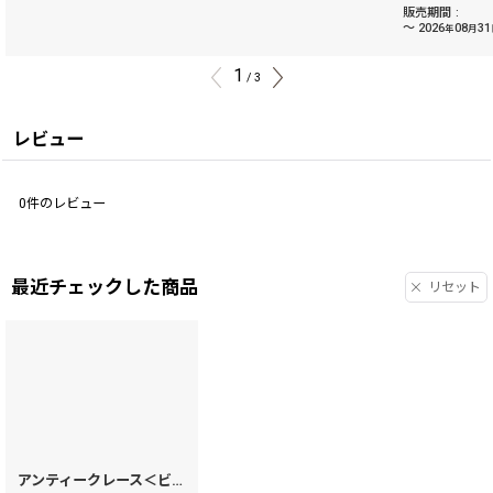
販売期間
:
～
2026
08
31
年
月
1
/
3
レビュー
0
件のレビュー
最近チェックした商品
リセット
アンティークレース＜ビオラ＞ ぐるっとファスナーの長財布［t］
[
28616
]