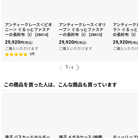
アンティークレース＜ピオ
アンティークレース＜オリ
アンティーク
ニー＞ ぐるっとファスナ
ーブ＞ ぐるっとファスナ
ラ＞ ぐるっ
ーの長財布［t］
[
28614
]
ーの長財布［t］
[
28615
]
の長財布［t
29,920
29,920
29,920
円
円
円
(税込)
(税込)
(税
ご購入いただけます
ご購入いただけます
ご購入いただ
5
件
1
/
4
この商品を買った人は、こんな商品も買っています
唐子 パスカードホルダー
唐子 メガネケース (絢爛
チューリップ