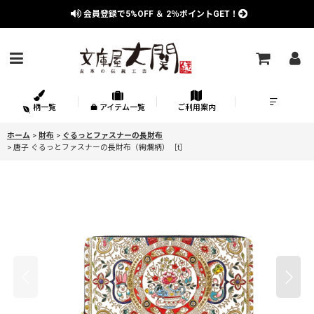
会員登録で
5%OFF
＆
2％
ポイントGET！
柄一覧
アイテム一覧
ご利用案内
ホーム
>
財布
>
ぐるっとファスナーの長財布
>
唐子 ぐるっとファスナーの長財布（絢爛柄）［t］