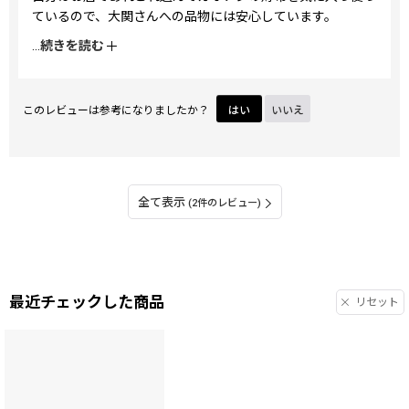
ているので、大関さんへの品物には安心しています。
届いた財布の朱色も真っ赤ではなく落ち着いた色で、飛び回
...
続きを読む
って遊ぶ子ども達の表情もすごく可愛いです。
このレビューは参考になりましたか？
はい
いいえ
全て表示
(2件のレビュー)
最近チェックした商品
リセット