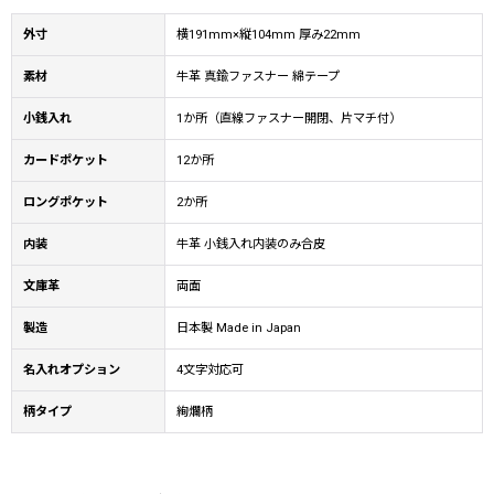
外寸
横191mm×縦104mm 厚み22mm
素材
牛革 真鍮ファスナー 綿テープ
小銭入れ
1か所（直線ファスナー開閉、片マチ付）
カードポケット
12か所
ロングポケット
2か所
内装
牛革 小銭入れ内装のみ合皮
文庫革
両面
製造
日本製 Made in Japan
名入れオプション
4文字対応可
柄タイプ
絢爛柄