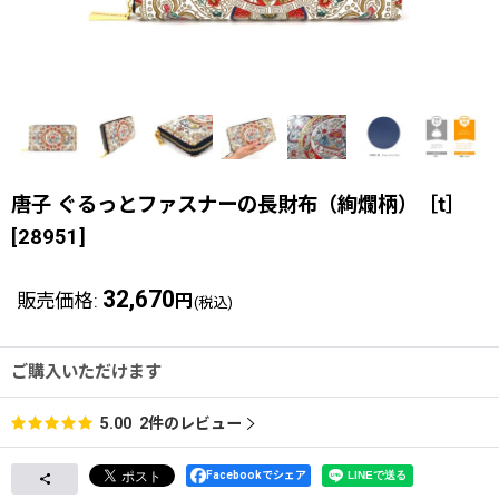
唐子 ぐるっとファスナーの長財布（絢爛柄）［t］
[
28951
]
32,670
販売価格
:
円
(税込)
ご購入いただけます
2
件のレビュー
5.00
Facebookでシェア