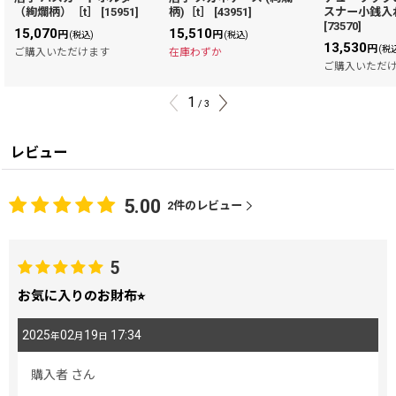
（絢爛柄）［t］
[
15951
]
柄)［t］
[
43951
]
スナー小銭入
[
73570
]
15,070
15,510
円
円
(税込)
(税込)
13,530
円
(税
ご購入いただけます
在庫わずか
ご購入いただ
1
/
3
レビュー
5.00
2
件のレビュー
5
お気に入りのお財布⭐︎
2025
02
19
17:34
年
月
日
購入者
さん