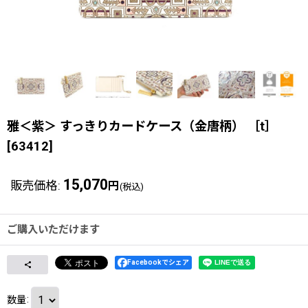
雅＜紫＞ すっきりカードケース（金唐柄） ［t］
[
63412
]
15,070
販売価格
:
円
(税込)
ご購入いただけます
Facebookでシェア
数量
: