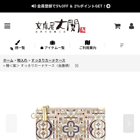
会員登録で
5%OFF
＆
2％
ポイントGET！
柄一覧
アイテム一覧
ご利用案内
ホーム
>
物入れ
>
すっきりカードケース
>
雅＜紫＞ すっきりカードケース（金唐柄） ［t］