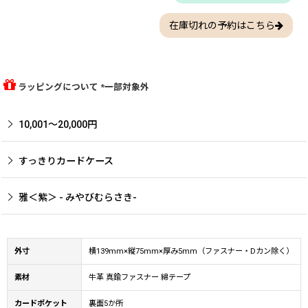
在庫切れの予約はこちら
ラッピングについて *一部対象外
10,001〜20,000円
すっきりカードケース
雅＜紫＞ - みやびむらさき-
外寸
横139mm×縦75mm×厚み5mm（ファスナー・Dカン除く）
素材
牛革 真鍮ファスナー 綿テープ
カードポケット
裏面5か所