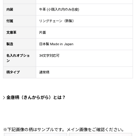
内装
牛革 (小銭入れ内のみ合皮)
付属
リングチェーン（鉄製）
文庫革
片面
製造
日本製 Made in Japan
名入れオプショ
34文字対応可
ン
柄タイプ
通常柄
金唐柄（きんからがら）とは？
※下記画像の柄はサンプルです。メイン画像をご確認ください。