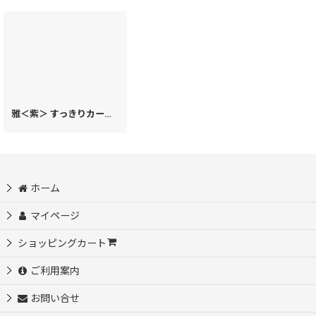
雅＜紫＞ すっきりカードケース（金唐柄） ［t］
[
63412
]
ホーム
マイページ
ショッピングカート
ご利用案内
お問い合せ