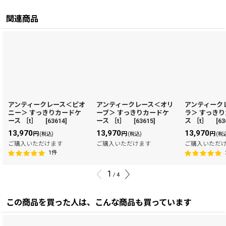
関連商品
アンティークレース＜ピオ
アンティークレース＜オリ
アンティーク
ニー＞ すっきりカードケ
ーブ＞ すっきりカードケ
ラ＞ すっき
ース ［t］
[
63614
]
ース ［t］
[
63615
]
ス ［t］
[
63
13,970
13,970
13,970
円
円
円
(税込)
(税込)
(税
ご購入いただけます
ご購入いただけます
ご購入いただ
1
件
1
/
4
この商品を買った人は、こんな商品も買っています