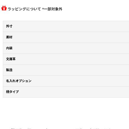
ラッピングについて *一部対象外
外寸
素材
内装
文庫革
製造
名入れオプション
柄タイプ