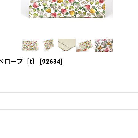
ベロープ［t］
[
92634
]