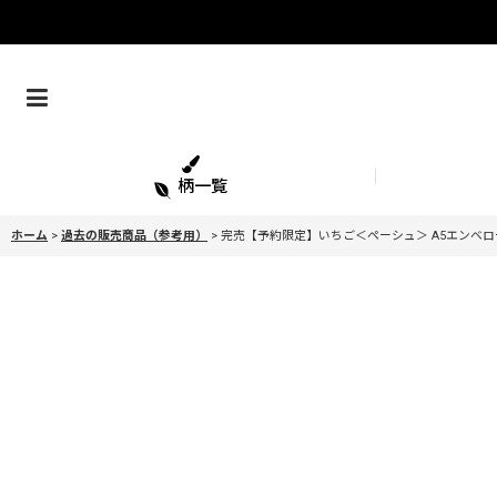
柄一覧
ホーム
>
過去の販売商品（参考用）
>
完売【予約限定】いちご＜ペーシュ＞ A5エンベロ