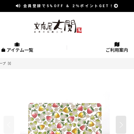
会員登録で
5%OFF
＆
2％
ポイントGET！
アイテム一覧
ご利用案内
ープ［t］