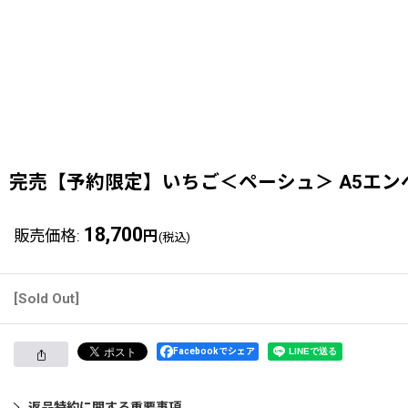
完売【予約限定】いちご＜ペーシュ＞ A5エン
18,700
販売価格
:
円
(税込)
[Sold Out]
Facebookでシェア
返品特約に関する重要事項