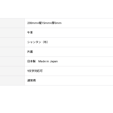
230mm×縦15mm×厚5mm
牛革
シャンタン（布）
片面
日本製 Made in Japan
9文字対応可
通常柄