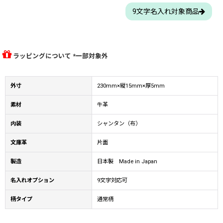
9文字名入れ対象商品
ラッピングについて *一部対象外
外寸
230mm×縦15mm×厚5mm
素材
牛革
内装
シャンタン（布）
文庫革
片面
製造
日本製 Made in Japan
名入れオプション
9文字対応可
柄タイプ
通常柄