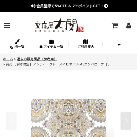
会員登録で
5%OFF
＆
2％
ポイントGET！
柄一覧
アイテム一覧
ご利用案内
ホーム
>
過去の販売商品（参考用）
>
完売【予約限定】アンティークレース＜ビオラ＞ A5エンベロープ［t］