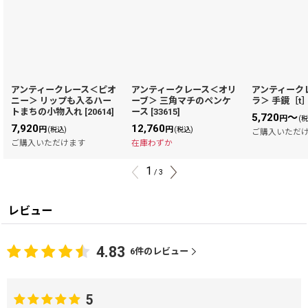
アンティークレース＜ピオ
アンティークレース＜オリ
アンティーク
ニー＞ リップも入るハー
ーブ＞ 三角マチのペンケ
ラ＞ 手鏡［t
トまちの小物入れ
[
20614
]
ース
[
33615
]
5,720
～
円
(
7,920
12,760
円
円
(税込)
(税込)
ご購入いただ
ご購入いただけます
在庫わずか
1
/
3
レビュー
4.83
6
件のレビュー
5