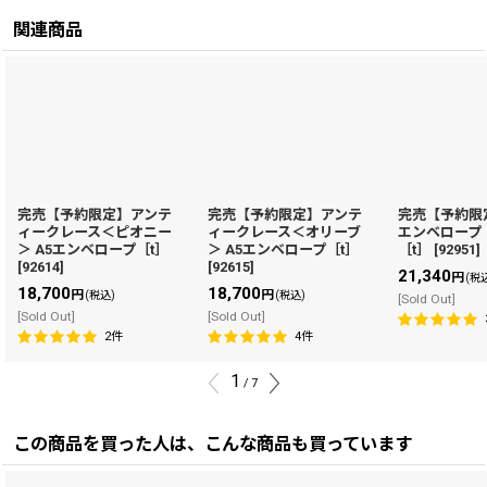
関連商品
完売【予約限定】アンテ
完売【予約限定】アンテ
完売【予約限定
ィークレース＜ピオニー
ィークレース＜オリーブ
エンベロープ
＞ A5エンベロープ［t］
＞ A5エンベロープ［t］
［t］
[
92951
]
[
92614
]
[
92615
]
21,340
円
(税
18,700
18,700
円
円
(税込)
(税込)
[Sold Out]
[Sold Out]
[Sold Out]
2
件
4
件
1
/
7
この商品を買った人は、こんな商品も買っています