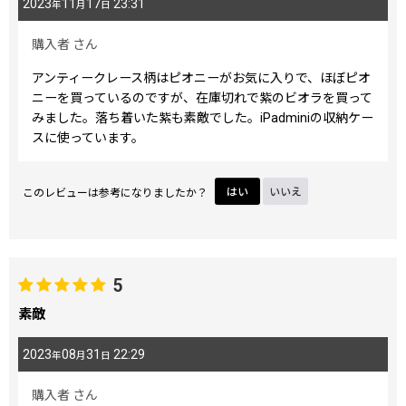
2023
11
17
23:31
年
月
日
購入者
さん
アンティークレース柄はピオニーがお気に入りで、ほぼピオ
ニーを買っているのですが、在庫切れで紫のビオラを買って
みました。落ち着いた紫も素敵でした。iPadminiの収納ケー
スに使っています。
このレビューは参考になりましたか？
はい
いいえ
5
素敵
2023
08
31
22:29
年
月
日
購入者
さん