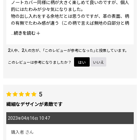
ノートカバー同様に柄が大きく楽しめて良いのですが、個人
的にはたわみが少々気になりました。
物の出し入れをする余地だとは思うのですが、革の表面、柄
の有無でたわみ感が違う（この柄で言えば無地の白部分と柄
部分）ため、均等かつ全面に柄が入っている物の方が気にな
...
続きを読む
らなかったかな？と思っています。
もう少し大きいと使い道が増えそうです。
2
2
人中、
人の方が、｢このレビューが参考になった｣と投票しています。
このレビューは参考になりましたか？
はい
いいえ
5
繊細なデザインが素敵です
2023
04
16
10:47
年
月
日
購入者
さん