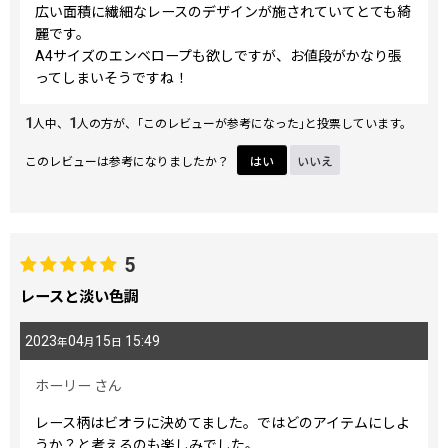
広い面積に繊細なレースのデザインが施されていてとても綺
麗です。
A4サイズのエンベロープも欲しですが、お値段がかなり張
ってしまいそうですね！
1
1
人中、
人の方が、｢このレビューが参考になった｣と投票しています。
このレビューは参考になりましたか？
はい
いいえ
5
レースと淡い色調
2023
04
15
15:49
年
月
日
ホーリー
さん
レース柄はビオラに決めてました。ではどのアイテムにしよ
うか？と考えるのも楽しみでした。