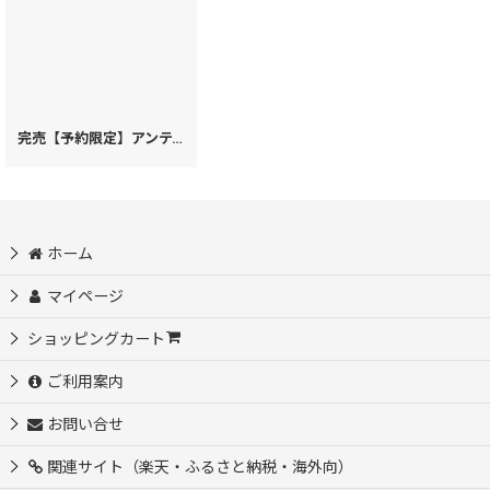
完売【予約限定】アンティークレース＜ビオラ＞ A5エンベロープ［t］
[
92
ホーム
マイページ
ショッピングカート
ご利用案内
お問い合せ
関連サイト（楽天・ふるさと納税・海外向）