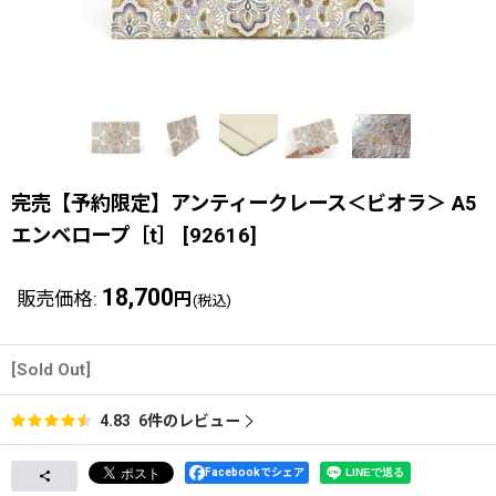
完売【予約限定】アンティークレース＜ビオラ＞ A5
エンベロープ［t］
[
92616
]
18,700
販売価格
:
円
(税込)
[Sold Out]
6
件のレビュー
4.83
Facebookでシェア