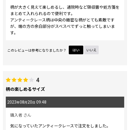
柄が大きく見えて楽しめるし、通院時など領収書や処方箋を
まとめて入れられるので便利です。
アンティークレース柄は中央の緻密な柄がとても素敵です
が、端の方の余白部分がスベスベでずっと触ってしまいま
す。
このレビューは参考になりましたか？
はい
いいえ
4
柄の楽しめるサイズ
2023
08
20
09:48
年
月
日
購入者
さん
気になっていたアンティークレースで注文をしました。