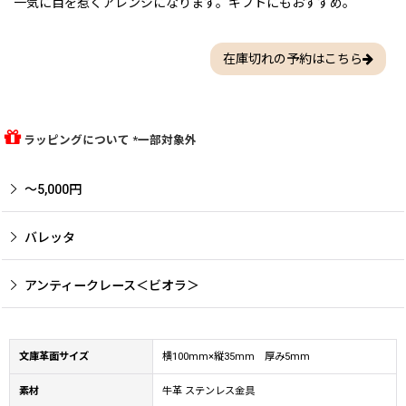
一気に目を惹くアレンジになります。ギフトにもおすすめ。
在庫切れの予約はこちら
ラッピングについて *一部対象外
〜5,000円
バレッタ
アンティークレース＜ビオラ＞
文庫革面サイズ
横100mm×縦35mm 厚み5mm
素材
牛革 ステンレス金具