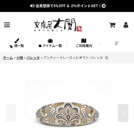
会員登録で
5%OFF
＆
2％
ポイントGET！
柄一覧
アイテム一覧
ご利用案内
ホーム
>
小物
>
バレッタ
>
アンティークレース＜ビオラ＞ バレッタ［t］