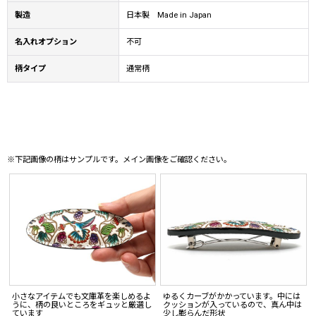
製造
日本製 Made in Japan
名入れオプション
不可
柄タイプ
通常柄
※下記画像の柄はサンプルです。メイン画像をご確認ください。
小さなアイテムでも文庫革を楽しめるよ
ゆるくカーブがかかっています。中には
うに、柄の良いところをギュッと厳選し
クッションが入っているので、真ん中は
ています
少し膨らんだ形状