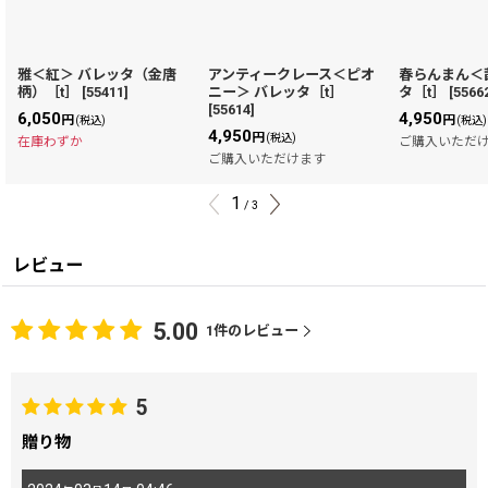
雅＜紅＞ バレッタ（金唐
アンティークレース＜ピオ
春らんまん＜
柄）［t］
[
55411
]
ニー＞ バレッタ［t］
タ［t］
[
5566
[
55614
]
6,050
4,950
円
円
(税込)
(税込)
4,950
円
(税込)
在庫わずか
ご購入いただ
ご購入いただけます
1
/
3
レビュー
5.00
1
件のレビュー
5
贈り物