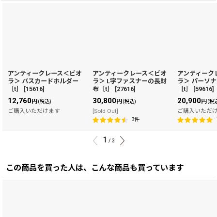
アンティークレース＜ビオ
アンティークレース＜ビオ
アンティーク
ラ＞ パスカードホルダー
ラ＞ L字ファスナーの長財
ラ＞ パーソ
［t］
[
15616
]
布［t］
[
27616
]
［t］
[
59616
]
12,760
30,800
20,900
円
円
円
(税込)
(税込)
(税
ご購入いただけます
[Sold Out]
ご購入いただ
3
件
1
/
3
この商品を買った人は、こんな商品も買っています