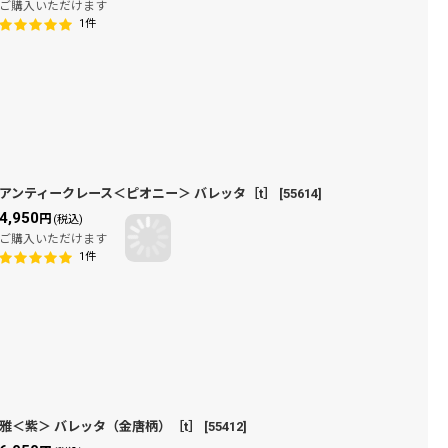
ご購入いただけます
1
件
アンティークレース＜ピオニー＞ バレッタ［t］
[
55614
]
4,950
円
(税込)
ご購入いただけます
1
件
雅＜紫＞ バレッタ（金唐柄）［t］
[
55412
]