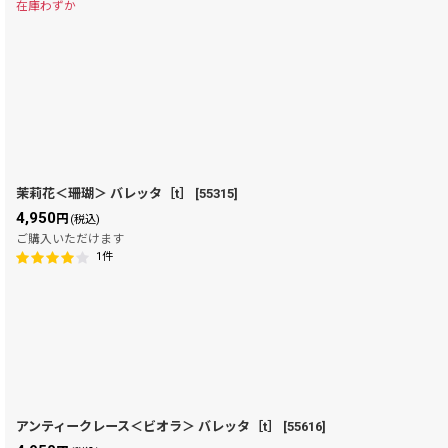
在庫わずか
茉莉花＜珊瑚＞ バレッタ［t］
[
55315
]
4,950
円
(税込)
ご購入いただけます
1
件
アンティークレース＜ビオラ＞ バレッタ［t］
[
55616
]