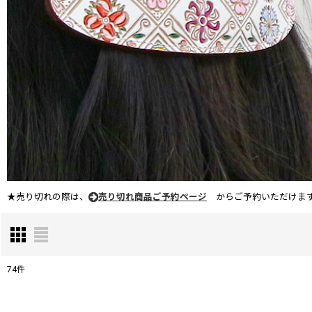
★売り切れの際は、
売り切れ商品ご予約ページ
からご予約いただけます
74
件
表示数
: