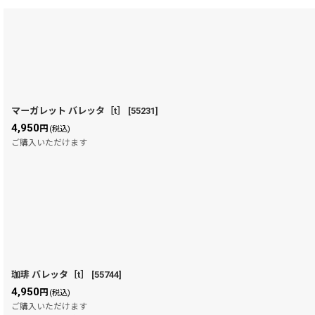
在庫あり
並び順
:
マーガレット バレッタ［t］
[
55231
]
4,950
円
(税込)
ご購入いただけます
珈琲 バレッタ［t］
[
55744
]
4,950
円
(税込)
ご購入いただけます