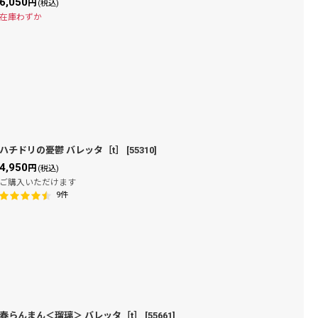
6,050
円
(税込)
在庫わずか
ハチドリの憂鬱 バレッタ［t］
[
55310
]
4,950
円
(税込)
ご購入いただけます
9
件
春らんまん＜瑠璃＞ バレッタ［t］
[
55661
]