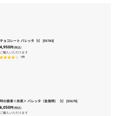
チョコレート バレッタ［t］
[
55743
]
4,950
円
(税込)
ご購入いただけます
1
件
時の歯車＜赤黒＞ バレッタ（金唐柄）［t］
[
55675
]
6,050
円
(税込)
ご購入いただけます