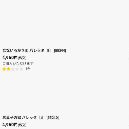
なないろかき氷 バレッタ［t］
[
55399
]
4,950
円
(税込)
ご購入いただけます
1
件
お菓子の家 バレッタ［t］
[
55240
]
4,950
円
(税込)