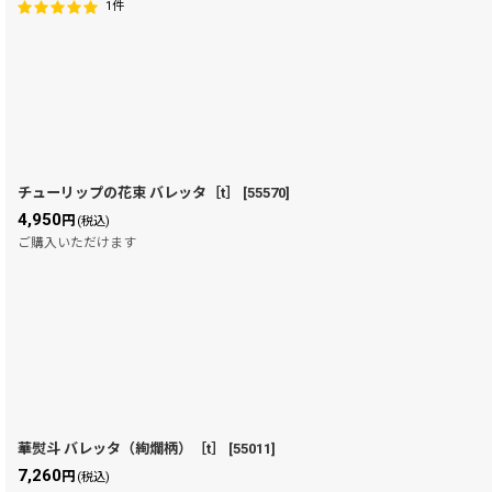
1
件
チューリップの花束 バレッタ［t］
[
55570
]
4,950
円
(税込)
ご購入いただけます
華熨斗 バレッタ（絢爛柄）［t］
[
55011
]
7,260
円
(税込)