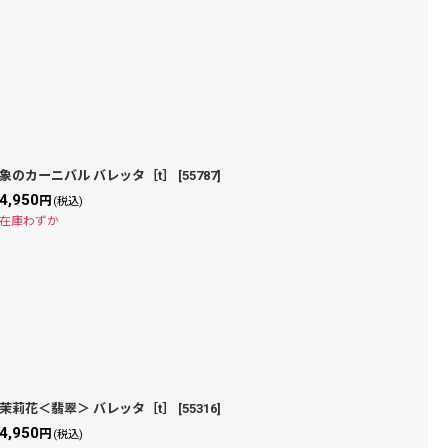
象のカーニバル バレッタ［t］
[
55787
]
4,950
円
(税込)
在庫わずか
茉莉花＜翡翠＞ バレッタ［t］
[
55316
]
4,950
円
(税込)