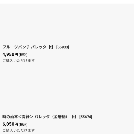
絞り込む
フルーツパンチ バレッタ［t］
[
55933
]
4,950
円
(税込)
ご購入いただけます
時の歯車＜青緑＞ バレッタ（金唐柄）［t］
[
55674
]
6,050
円
(税込)
ご購入いただけます