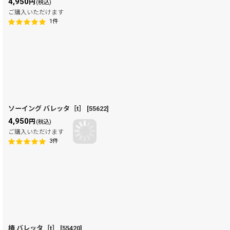
4,950
円
(税込)
ご購入いただけます
1
件
ソーイング バレッタ［t］
[
55622
]
4,950
円
(税込)
ご購入いただけます
3
件
椿 バレッタ［t］
[
55420
]