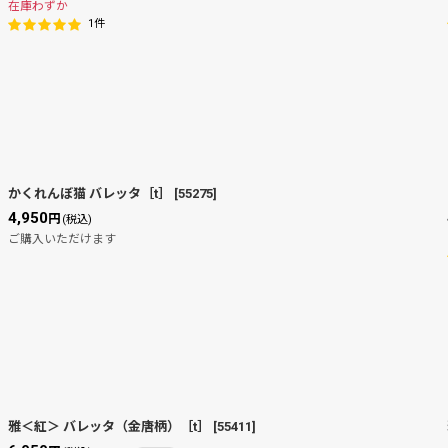
在庫わずか
1
件
かくれんぼ猫 バレッタ［t］
[
55275
]
4,950
円
(税込)
ご購入いただけます
雅＜紅＞ バレッタ（金唐柄）［t］
[
55411
]