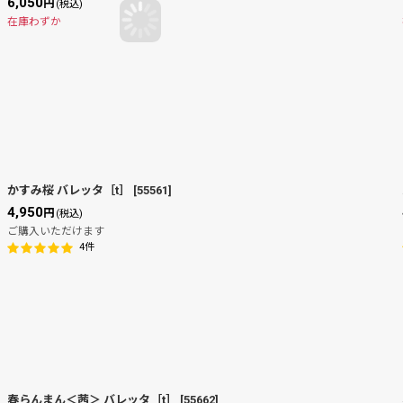
6,050
円
(税込)
在庫わずか
かすみ桜 バレッタ［t］
[
55561
]
4,950
円
(税込)
ご購入いただけます
4
件
春らんまん＜茜＞ バレッタ［t］
[
55662
]