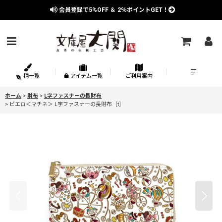
会員登録で
5%OFF
＆
2％
ポイントGET！
柄一覧
アイテム一覧
ご利用案内
ホーム
>
財布
>
L字ファスナーの長財布
>
ピエロ＜マチネ＞ L字ファスナーの長財布［t］