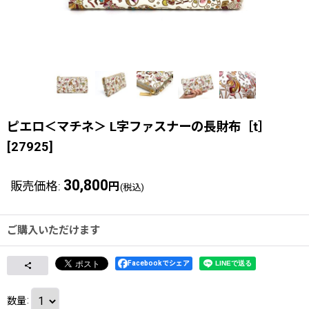
ピエロ＜マチネ＞ L字ファスナーの長財布［t］
[
27925
]
30,800
販売価格
:
円
(税込)
ご購入いただけます
Facebookでシェア
数量
: