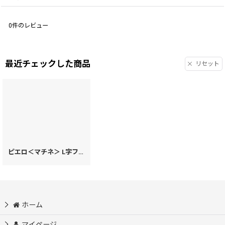
0
件のレビュー
最近チェックした商品
リセット
ピエロ＜マチネ＞ L字ファスナーの長財布［t］
[
27925
]
ホーム
マイページ