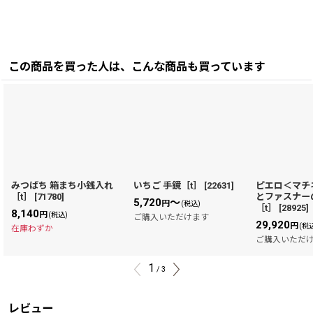
この商品を買った人は、こんな商品も買っています
みつばち 箱まち小銭入れ
いちご 手鏡［t］
[
22631
]
ピエロ＜マチ
［t］
[
71780
]
とファスナー
5,720
～
円
(税込)
［t］
[
28925
]
8,140
円
(税込)
ご購入いただけます
29,920
円
(税
在庫わずか
ご購入いただ
1
/
3
レビュー