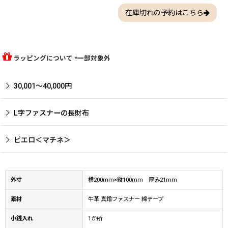
在庫切れの予約はこちら
ラッピングについて *一部対象外
30,001〜40,000円
L字ファスナーの長財布
ピエロ＜マチネ＞
外寸
横200mm×縦100mm 厚み21mm
素材
牛革 真鍮ファスナー 綿テープ
小銭入れ
1か所