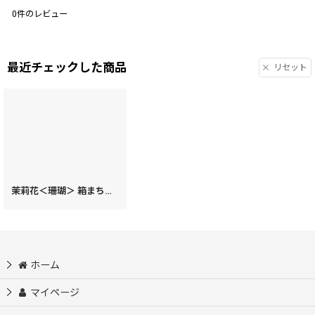
0
件のレビュー
最近チェックした商品
リセット
茉莉花＜珊瑚＞ 箱まち小銭入れ［t］
[
71315
]
ホーム
マイページ