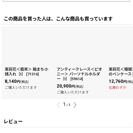
この商品を買った人は、こんな商品も買っています
茉莉花＜翡翠＞ 箱まち小
アンティークレース＜ピオ
茉莉花＜珊瑚
銭入れ［t］
[
71316
]
ニー＞ パーソナルホルダ
のペンケース
ー［t］
[
59614
]
8,140
12,760
円
円
(税込)
(税
20,900
円
(税込)
ご購入いただけます
在庫わずか
ご購入いただけます
1
/
3
レビュー