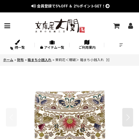
会員登録で
5%OFF
＆
2％
ポイントGET！
柄一覧
アイテム一覧
ご利用案内
ホーム
>
財布
>
箱まち小銭入れ
>
茉莉花＜珊瑚＞ 箱まち小銭入れ［t］