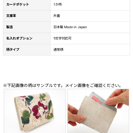
カードポケット
1か所
文庫革
片面
製造
日本製 Made in Japan
名入れオプション
9文字対応可
柄タイプ
通常柄
※下記画像の柄はサンプルです。メイン画像をご確認ください。