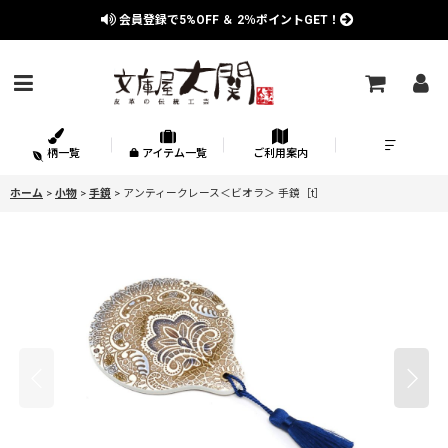
会員登録で
5%OFF
＆
2％
ポイントGET！
柄一覧
アイテム一覧
ご利用案内
ホーム
>
小物
>
手鏡
>
アンティークレース＜ビオラ＞ 手鏡［t］