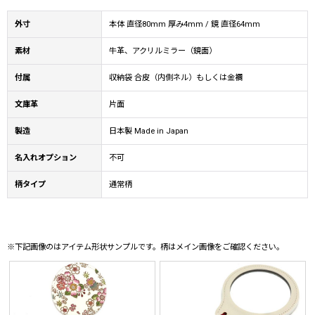
外寸
本体 直径80mm 厚み4mm / 鏡 直径64mm
素材
牛革、アクリルミラー（鏡面）
付属
収納袋 合皮（内側ネル）もしくは金襴
文庫革
片面
製造
日本製 Made in Japan
名入れオプション
不可
柄タイプ
通常柄
※下記画像のはアイテム形状サンプルです。柄はメイン画像をご確認ください。