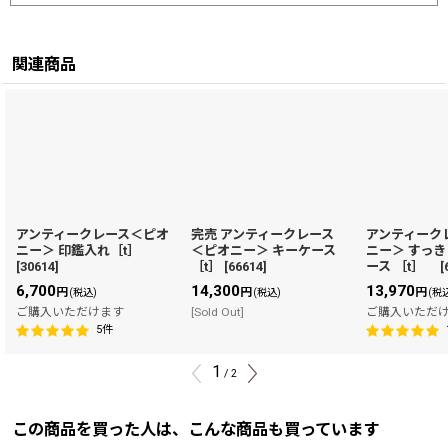
関連商品
アンティークレース＜ピオ
完売 アンティークレース
アンティーク
ニー＞ 印鑑入れ［t］
＜ピオニー＞ キーケース
ニー＞ すっ
[
30614
]
［t］
[
66614
]
ース ［t］
[
6,700
14,300
13,970
円
円
円
(税込)
(税込)
(税
ご購入いただけます
[Sold Out]
ご購入いただ
5
件
1
/
2
この商品を買った人は、こんな商品も買っています