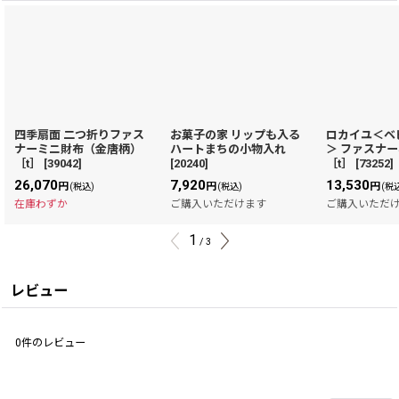
四季扇面 二つ折りファス
お菓子の家 リップも入る
ロカイユ＜ベ
ナーミニ財布（金唐柄）
ハートまちの小物入れ
＞ ファスナ
［t］
[
39042
]
[
20240
]
［t］
[
73252
]
26,070
7,920
13,530
円
円
円
(税込)
(税込)
(税
在庫わずか
ご購入いただけます
ご購入いただ
1
/
3
レビュー
0
件のレビュー