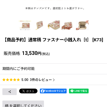
【商品予約】通常柄 ファスナー小銭入れ［t］
[
K73
]
13,530
販売価格
:
円
(税込)
期間内にご予約可能
3
件のレビュー
5.00
Facebookでシェア
柄
を選択してください