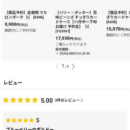
【商品予約】金唐柄 マカ
【ハリー・ポッター】百
【商品予約】
ロンポーチ［t］
[
K99k
]
味ビーンズ すっきりカー
きりカードケ
ドケース【11月中〜下旬
[
K63k
]
9,900
円
(税込)
お届け 予約会】［t］
15,070
円
(税
期間内にご予約可能
[
Y63997
]
期間内にご予
17,930
円
(税込)
ご購入いただけます
販売期間
:
～
2026
08
31
23:00
年
月
日
1
/
3
レビュー
5.00
3
件のレビュー
5
ブルーベリーのボルドー