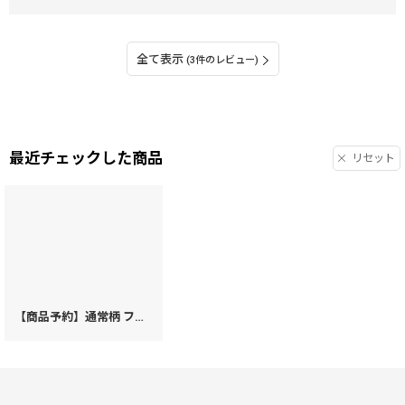
全て表示
(3件のレビュー)
最近チェックした商品
リセット
【商品予約】通常柄 ファスナー小銭入れ［t］
[
K73
]