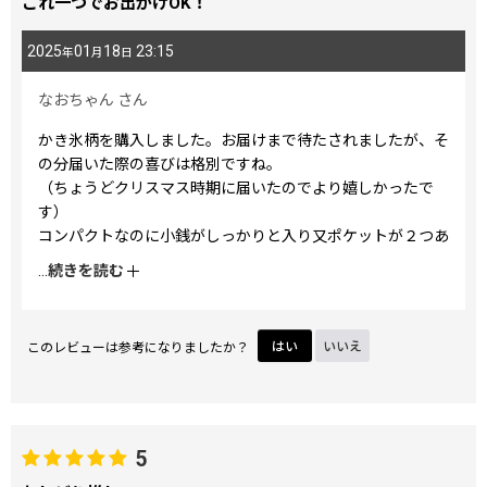
これ一つでお出かけOK！
2025
01
18
23:15
年
月
日
なおちゃん
さん
かき氷柄を購入しました。お届けまで待たされましたが、そ
の分届いた際の喜びは格別ですね。
（ちょうどクリスマス時期に届いたのでより嬉しかったで
す）
コンパクトなのに小銭がしっかりと入り又ポケットが２つあ
りますがカードと多少の紙幣も入ります。
...
続きを読む
嵩張らずこれ一つでお出かけOKです。
このレビューは参考になりましたか？
はい
いいえ
5