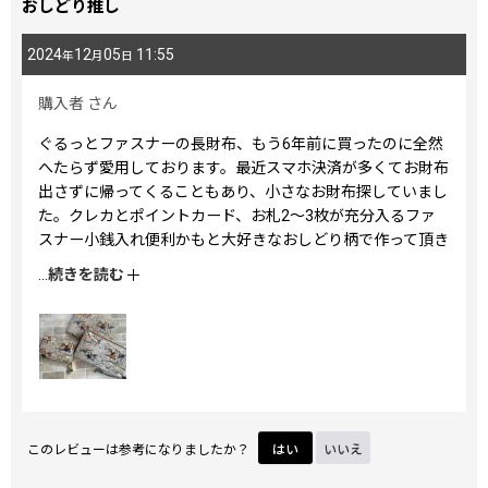
おしどり推し
2024
12
05
11:55
年
月
日
購入者
さん
ぐるっとファスナーの長財布、もう6年前に買ったのに全然
へたらず愛用しております。最近スマホ決済が多くてお財布
出さずに帰ってくることもあり、小さなお財布探していまし
た。クレカとポイントカード、お札2〜3枚が充分入るファ
スナー小銭入れ便利かもと大好きなおしどり柄で作って頂き
ました。またひとつ愛用品が増えました。
...
続きを読む
このレビューは参考になりましたか？
はい
いいえ