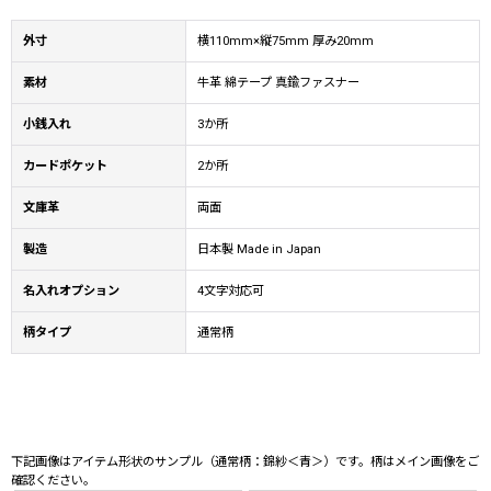
外寸
横110mm×縦75mm 厚み20mm
素材
牛革 綿テープ 真鍮ファスナー
小銭入れ
3か所
カードポケット
2か所
文庫革
両面
製造
日本製 Made in Japan
名入れオプション
4文字対応可
柄タイプ
通常柄
下記画像はアイテム形状のサンプル（通常柄：錦紗＜青＞）です。柄はメイン画像をご
確認ください。