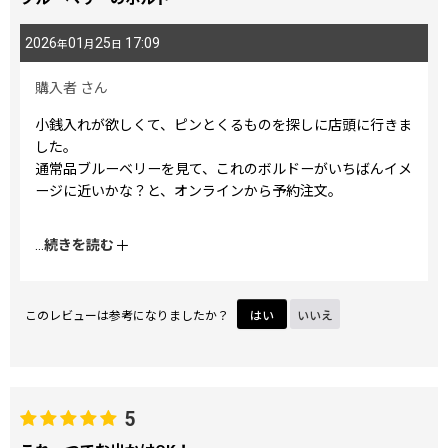
2026
01
25
17:09
年
月
日
購入者
さん
小銭入れが欲しくて、ピンとくるものを探しに店頭に行きま
した。
通常品ブルーベリーを見て、これのボルドーがいちばんイメ
ージに近いかな？と、オンラインから予約注文。
大関さんのお品のあるあるなのですが、現物はサイト写真の
...
続きを読む
イメージよりも、思ったより色（ボルドー部分）がマイル
ド。
いちご柄くらいの鮮やかさをイメージしていましたが、もっ
このレビューは参考になりましたか？
はい
いいえ
とミルキーな赤色でした。
予約注文柄も、せめて店頭では柄の現物見本があるといいな
と思っています。
5