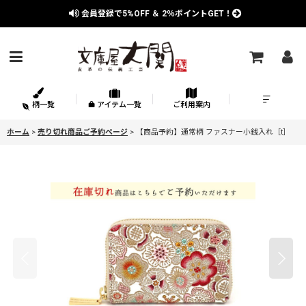
会員登録で
5%OFF
＆
2％
ポイントGET！
柄一覧
アイテム一覧
ご利用案内
ホーム
>
売り切れ商品ご予約ページ
>
【商品予約】通常柄 ファスナー小銭入れ［t］