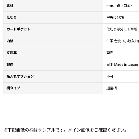
素材
牛革、鉄（口金）
仕切り
中央に1か所
カードポケット
仕切り部分に１か所
内装
牛革 合皮（小銭入れ
文庫革
両面
製造
日本 Made in Japan
名入れオプション
不可
柄タイプ
通常柄
※下記画像の柄はサンプルです。メイン画像をご確認ください。