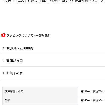
”天溝（てんみぞ）がま口”は、上部から開くため金具が目立たず、
ラッピングについて *一部対象外
10,001〜20,000円
天溝がま口
お菓子の家
文庫革面サイズ
幅137mm 高さ78
外寸
幅143mm 高さ93