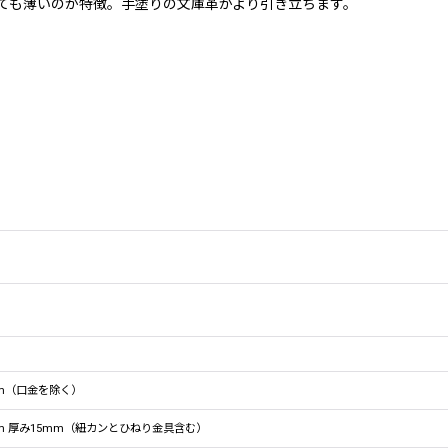
とても薄いのが特徴。手塗りの文庫革がより引き立ちます。
mm（口金を除く）
mm 厚み15mm（紐カンとひねり金具含む）