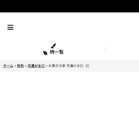
柄一覧
ホーム
>
財布
>
天溝がま口
>
お菓子の家 天溝がま口［t］