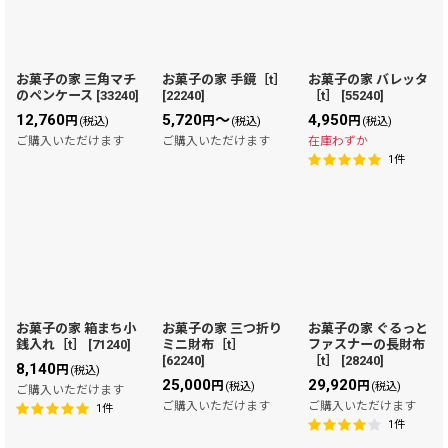
お菓子の家 三角マチ
お菓子の家 手鏡［t］
お菓子の家 バレッタ
のペンケース
[
33240
]
[
22240
]
［t］
[
55240
]
12,760
5,720
～
4,950
円
円
円
(税込)
(税込)
(税込)
ご購入いただけます
ご購入いただけます
在庫わずか
1
件
お菓子の家 箱まち小
お菓子の家 三つ折り
お菓子の家 ぐるっと
銭入れ［t］
[
71240
]
ミニ財布［t］
ファスナーの長財布
[
62240
]
［t］
[
28240
]
8,140
円
(税込)
25,000
29,920
円
円
(税込)
(税込)
ご購入いただけます
ご購入いただけます
ご購入いただけます
1
件
1
件