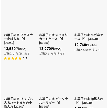
お菓子の家 ファスナ
お菓子の家 すっきり
お菓子の家 メガネケ
ー小銭入れ［t］
カードケース［t］
ース［t］
[
43240
]
[
73240
]
[
63240
]
12,760
円
(税込)
13,530
13,970
円
円
(税込)
(税込)
ご購入いただけます
ご購入いただけます
ご購入いただけます
1
件
お菓子の家 リップも
お菓子の家 パーソナ
お菓子の家 印鑑入れ
入るハートまちの小
ルホルダー［t］
［t］
[
30240
]
物入れ
[
20240
]
[
59240
]