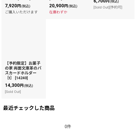
6,700
円
(税込)
7,920
20,900
円
円
(税込)
(税込)
[Sold Out][予約可]
ご購入いただけます
在庫わずか
【予約限定】お菓子
の家 両面文庫革のパ
スカードホルダー
［t］
[
14240
]
14,300
円
(税込)
[Sold Out]
最近チェックした商品
0件