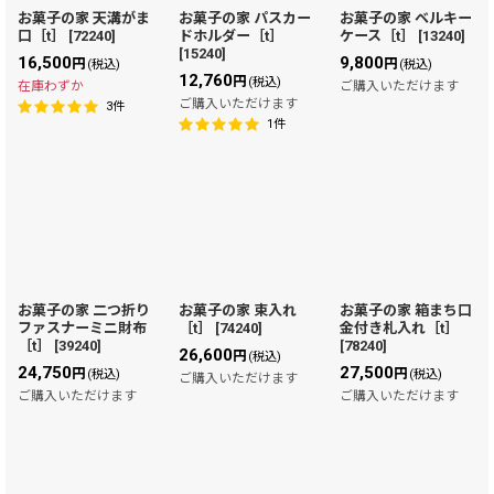
お菓子の家 天溝がま
お菓子の家 パスカー
お菓子の家 ベルキー
口［t］
[
72240
]
ドホルダー［t］
ケース［t］
[
13240
]
絞り込む
[
15240
]
16,500
9,800
円
円
(税込)
(税込)
12,760
円
(税込)
在庫わずか
ご購入いただけます
ご購入いただけます
3
件
1
件
お菓子の家 二つ折り
お菓子の家 束入れ
お菓子の家 箱まち口
ファスナーミニ財布
［t］
[
74240
]
金付き札入れ［t］
［t］
[
39240
]
[
78240
]
26,600
円
(税込)
24,750
27,500
円
円
(税込)
(税込)
ご購入いただけます
ご購入いただけます
ご購入いただけます