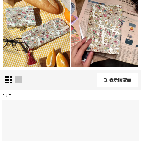
表示順変更
閉じる
19
件
表示数
:
在庫あり
並び順
: