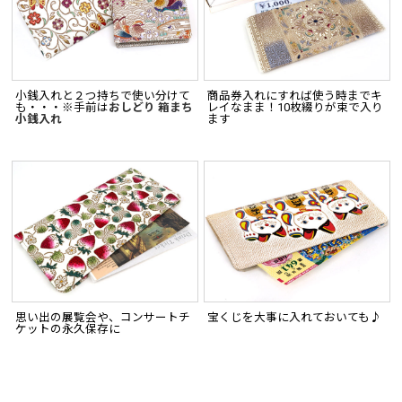
小銭入れと２つ持ちで使い分けて
商品券入れにすれば使う時までキ
も・・・※手前は
おしどり 箱まち
レイなまま！10枚綴りが束で入り
小銭入れ
ます
思い出の展覧会や、コンサートチ
宝くじを大事に入れておいても♪
ケットの永久保存に