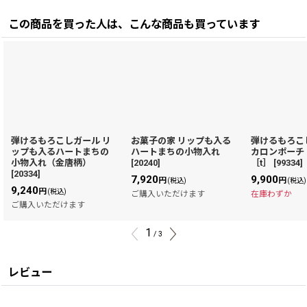
この商品を買った人は、こんな商品も買っています
弾けるもろこしガール リ
お菓子の家 リップも入る
弾けるもろこ
ップも入るハートまちの
ハートまちの小物入れ
カロンポーチ
小物入れ（金唐柄）
[
20240
]
［t］
[
99334
]
[
20334
]
7,920
9,900
円
円
(税込)
(税込)
9,240
円
(税込)
ご購入いただけます
在庫わずか
ご購入いただけます
1
/
3
レビュー