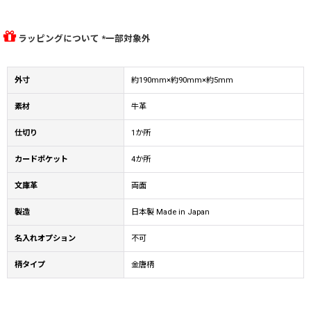
ラッピングについて *一部対象外
外寸
約190mm×約90mm×約5mm
素材
牛革
仕切り
1か所
カードポケット
4か所
文庫革
両面
製造
日本製 Made in Japan
名入れオプション
不可
柄タイプ
金唐柄