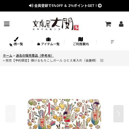
会員登録で
5%OFF
＆
2％
ポイントGET！
柄一覧
アイテム一覧
ご利用案内
ホーム
>
過去の販売商品（参考用）
>
完売【予約限定】弾けるもろこしガール ひとえ束入れ（金唐柄）［t］