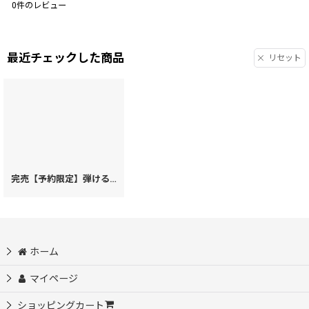
0
件のレビュー
最近チェックした商品
リセット
完売【予約限定】弾けるもろこしガール ひとえ束入れ（金唐柄）［t］
[
32
ホーム
マイページ
ショッピングカート