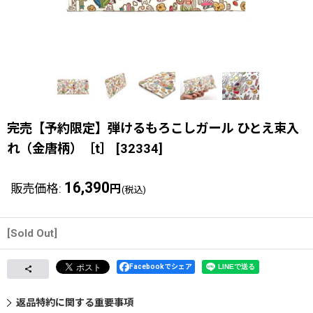
完売【予約限定】弾けるもろこしガール ひとえ束入
れ（金唐柄）［t］
[
32334
]
16,390
販売価格
:
円
(税込)
[Sold Out]
Facebookでシェア
返品特約に関する重要事項