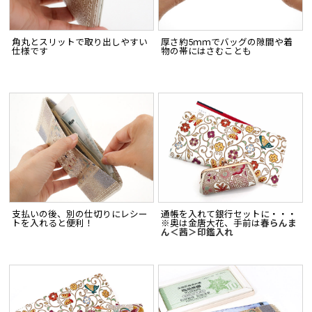
角丸とスリットで取り出しやすい
厚さ約5ｍｍでバッグの隙間や着
仕様です
物の帯にはさむことも
支払いの後、別の仕切りにレシー
通帳を入れて銀行セットに・・・
トを入れると便利！
※奥は金唐大花、手前は
春らんま
ん＜茜＞印鑑入れ