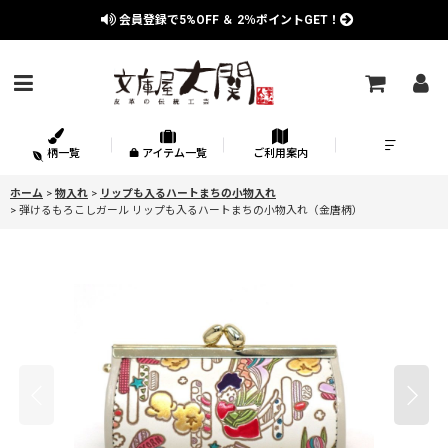
会員登録で
5%OFF
＆
2％
ポイントGET！
柄一覧
アイテム一覧
ご利用案内
ホーム
>
物入れ
>
リップも入るハートまちの小物入れ
>
弾けるもろこしガール リップも入るハートまちの小物入れ（金唐柄）