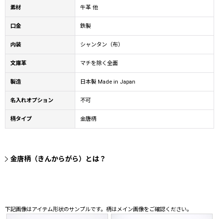
素材
牛革 他
口金
鉄製
内装
シャンタン（布）
文庫革
マチを除く全面
製造
日本製 Made in Japan
名入れオプション
不可
柄タイプ
金唐柄
金唐柄（きんからがら）とは？
下記画像はアイテム形状のサンプルです。柄はメイン画像をご確認ください。