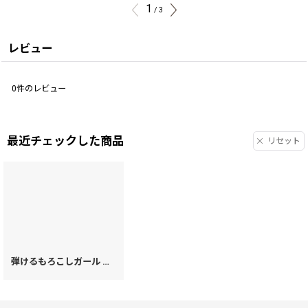
1
/
3
レビュー
0
件のレビュー
最近チェックした商品
リセット
弾けるもろこしガール リップも入るハートまちの小物入れ（金唐柄）
[
20