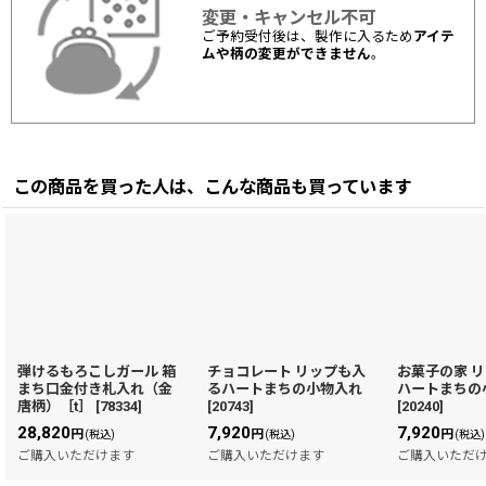
変更・キャンセル不可
ご予約受付後は、製作に入るため
アイテ
ムや柄の変更ができません
。
この商品を買った人は、こんな商品も買っています
弾けるもろこしガール 箱
チョコレート リップも入
お菓子の家 
まち口金付き札入れ（金
るハートまちの小物入れ
ハートまちの
唐柄）［t］
[
78334
]
[
20743
]
[
20240
]
28,820
7,920
7,920
円
円
円
(税込)
(税込)
(税込)
ご購入いただけます
ご購入いただけます
ご購入いただ