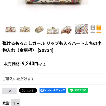
弾けるもろこしガール リップも入るハートまちの小
物入れ（金唐柄）
[
20334
]
9,240
販売価格
:
円
(税込)
ご購入いただけます
Facebookでシェア
数量
: