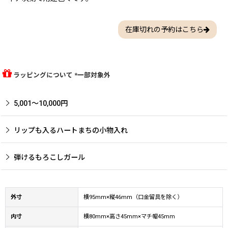
在庫切れの予約はこちら
ラッピングについて *一部対象外
5,001〜10,000円
リップも入るハートまちの小物入れ
弾けるもろこしガール
外寸
横95mm×縦46mm（口金留具を除く）
内寸
横80mm×高さ45mm×マチ幅45mm