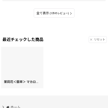
全て表示
(1件のレビュー)
最近チェックした商品
リセット
茉莉花＜翡翠＞ マカロンポーチ［t］
[
99316
]
ホーム