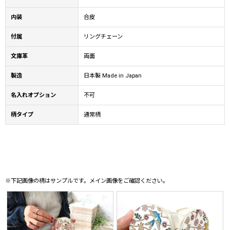
内装
合皮
付属
リングチェーン
文庫革
両面
製造
日本製 Made in Japan
名入れオプション
不可
柄タイプ
通常柄
※下記画像の柄はサンプルです。メイン画像をご確認ください。