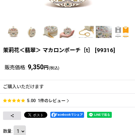
茉莉花＜翡翠＞ マカロンポーチ［t］
[
99316
]
9,350
販売価格
:
円
(税込)
ご購入いただけます
1
件のレビュー
5.00
Facebookでシェア
数量
: