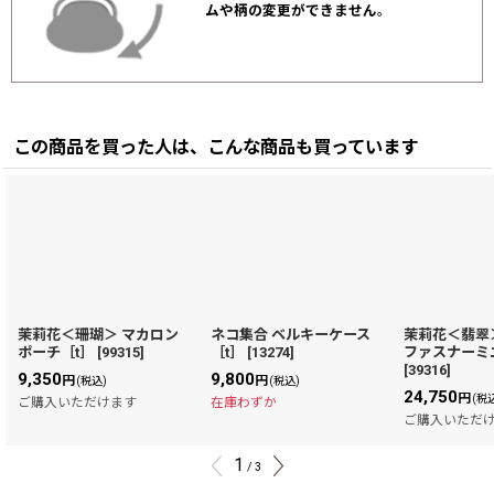
ムや柄の変更ができません
。
この商品を買った人は、こんな商品も買っています
茉莉花＜珊瑚＞ マカロン
ネコ集合 ベルキーケース
茉莉花＜翡翠
ポーチ［t］
[
99315
]
［t］
[
13274
]
ファスナーミ
[
39316
]
9,350
9,800
円
円
(税込)
(税込)
24,750
円
(税
ご購入いただけます
在庫わずか
ご購入いただ
1
/
3