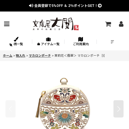
会員登録で
5%OFF
＆
2％
ポイントGET！
柄一覧
アイテム一覧
ご利用案内
ホーム
>
物入れ
>
マカロンポーチ
>
茉莉花＜翡翠＞ マカロンポーチ［t］