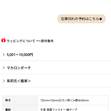
在庫切れの予約はこちら
ラッピングについて *一部対象外
5,001〜10,000円
マカロンポーチ
茉莉花＜翡翠＞
外寸
72mm×72mm(Dカン除く)×厚み32mm
素材
牛革 真鍮ファスナー 綿テープ