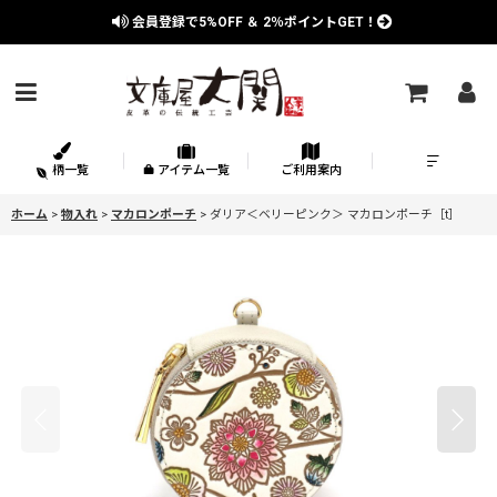
会員登録で
5%OFF
＆
2％
ポイントGET！
柄一覧
アイテム一覧
ご利用案内
ホーム
>
物入れ
>
マカロンポーチ
>
ダリア＜ベリーピンク＞ マカロンポーチ［t］