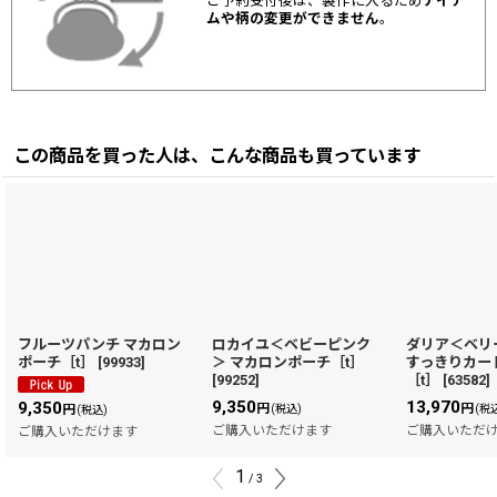
ご予約受付後は、製作に入るため
アイテ
ムや柄の変更ができません
。
この商品を買った人は、こんな商品も買っています
フルーツパンチ マカロン
ロカイユ＜ベビーピンク
ダリア＜ベリ
ポーチ［t］
[
99933
]
＞ マカロンポーチ［t］
すっきりカー
[
99252
]
［t］
[
63582
]
9,350
13,970
9,350
円
円
円
(税込)
(税
(税込)
ご購入いただけます
ご購入いただ
ご購入いただけます
1
/
3