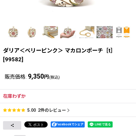
ダリア＜ベリーピンク＞ マカロンポーチ［t］
[
99582
]
9,350
販売価格
:
円
(税込)
在庫わずか
2
件のレビュー
5.00
Facebookでシェア