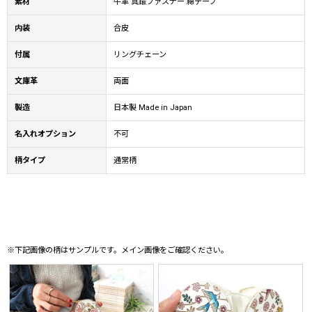
素材
牛革 真鍮ファスナー 綿テープ
内装
合皮
付属
リングチェーン
文庫革
両面
製造
日本製 Made in Japan
名入れオプション
不可
柄タイプ
通常柄
※下記画像の柄はサンプルです。メイン画像をご確認ください。