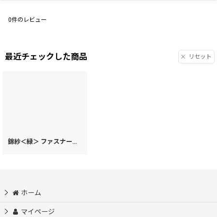
0
件のレビュー
最近チェックした商品
リセット
錦紗＜緑＞ ファスナー小銭入れ［t］
[
73453
]
ホーム
マイページ