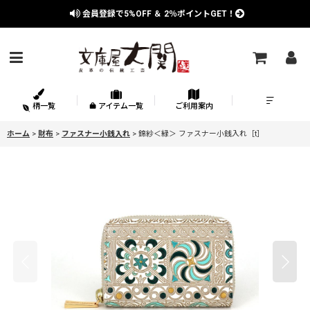
会員登録で
5%OFF
＆
2％
ポイントGET！
柄一覧
アイテム一覧
ご利用案内
ホーム
>
財布
>
ファスナー小銭入れ
>
錦紗＜緑＞ ファスナー小銭入れ［t］