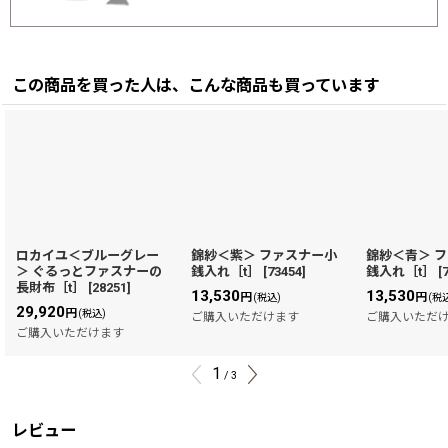
この商品を買った人は、こんな商品も買っています
ロカイユ＜ブルーグレー
錦紗＜紫＞ ファスナー小
錦紗＜青＞ 
＞ ぐるっとファスナーの
銭入れ［t］
[
73454
]
銭入れ［t］
[
長財布［t］
[
28251
]
13,530
13,530
円
円
(税込)
(税
29,920
円
(税込)
ご購入いただけます
ご購入いただ
ご購入いただけます
1
/
3
レビュー