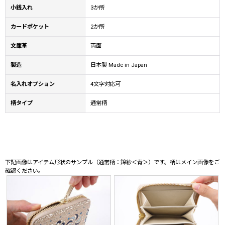
小銭入れ
3か所
カードポケット
2か所
文庫革
両面
製造
日本製 Made in Japan
名入れオプション
4文字対応可
柄タイプ
通常柄
下記画像はアイテム形状のサンプル（通常柄：錦紗＜青＞）です。柄はメイン画像をご
確認ください。