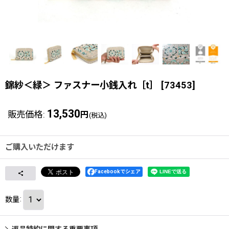
錦紗＜緑＞ ファスナー小銭入れ［t］
[
73453
]
13,530
販売価格
:
円
(税込)
ご購入いただけます
Facebookでシェア
数量
:
返品特約に関する重要事項