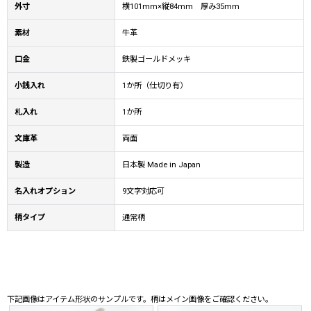
外寸
横101mm×縦84mm 厚み35mm
素材
牛革
口金
鉄製ゴールドメッキ
小銭入れ
1か所（仕切り有）
札入れ
1か所
文庫革
両面
製造
日本製 Made in Japan
名入れオプション
9文字対応可
柄タイプ
通常柄
下記画像はアイテム形状のサンプルです。柄はメイン画像をご確認ください。