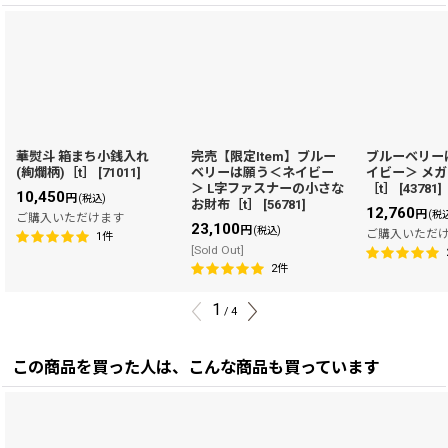
華熨斗 箱まち小銭入れ
完売【限定Item】ブルー
ブルーベリー
(絢爛柄)［t］
[
71011
]
ベリーは願う＜ネイビー
イビー＞ メ
＞ L字ファスナーの小さな
［t］
[
43781
]
10,450
円
(税込)
お財布［t］
[
56781
]
12,760
円
(税
ご購入いただけます
23,100
円
(税込)
ご購入いただ
1
件
[Sold Out]
2
件
1
/
4
この商品を買った人は、こんな商品も買っています