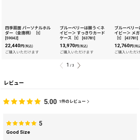
四季扇面 パーソナルホル
ブルーベリーは願う＜ネ
ブルーベリー
ダー（金唐柄）［t］
イビー＞ すっきりカード
イビー＞ メ
[
59042
]
ケース［t］
[
63781
]
［t］
[
43781
]
22,440
13,970
12,760
円
円
円
(税込)
(税込)
(税
ご購入いただけます
ご購入いただけます
ご購入いただ
1
/
3
レビュー
5.00
1
件のレビュー
5
Good Size