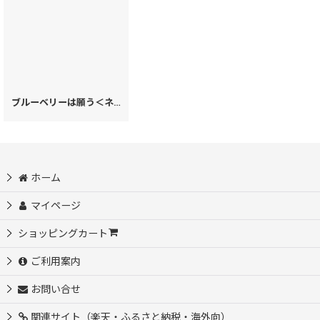
ブルーベリーは願う＜ネイビー＞ 三つ折りミニ財布［t］
[
62781
]
ホーム
マイページ
ショッピングカート
ご利用案内
お問い合せ
関連サイト（楽天・ふるさと納税・海外向）