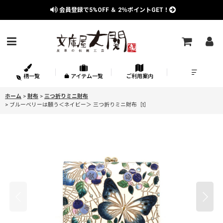
会員登録で
5%OFF
＆
2％
ポイントGET！
柄一覧
アイテム一覧
ご利用案内
ホーム
>
財布
>
三つ折りミニ財布
>
ブルーベリーは願う＜ネイビー＞ 三つ折りミニ財布［t］