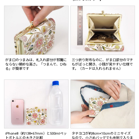
がま口のつまみは、札入れ部分が邪魔に
三つ折り財布なのに、がま口部分のマチ
ならない絶妙な高さ。「つまんで、ひね
もがばっと開き、小銭が見やすい仕様で
る」が簡単です
す。（カードは入れられません）
iPhone8（約138×67mm）と500mlペッ
タテヨコが約8cm×10cmのミニサイズ
トボトルとの大きさ比較
なので、小さめバッグでも余裕で入りま