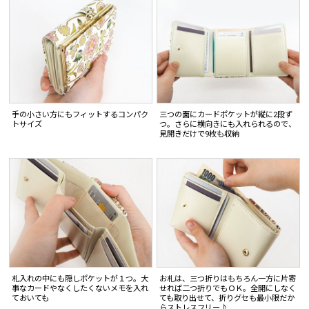
手の小さい方にもフィットするコンパク
三つの面にカードポケットが縦に2段ず
トサイズ
つ。さらに横向きにも入れられるので、
見開きだけで9枚も収納
札入れの中にも隠しポケットが１つ。大
お札は、三つ折りはもちろん一方に片寄
事なカードやなくしたくないメモを入れ
せれば二つ折りでもＯＫ。全開にしなく
ておいても
ても取り出せて、折りグセも最小限だか
らストレスフリー♪