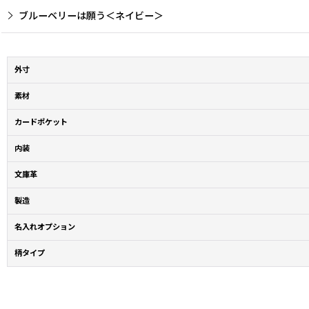
ブルーベリーは願う＜ネイビー＞
外寸
素材
カードポケット
内装
文庫革
製造
名入れオプション
柄タイプ