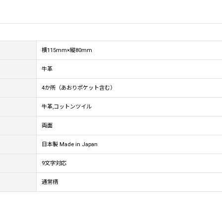
横115mm×縦80mm
牛革
4か所（あおりポケット含む）
牛革,コットンツイル
両面
日本製 Made in Japan
9文字対応
通常柄