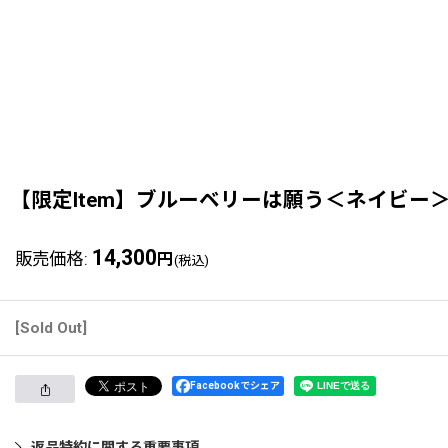
【限定Item】ブルーベリーは願う＜ネイビー
14,300
販売価格
:
円
(税込)
[Sold Out]
Facebookでシェア
返品特約に関する重要事項