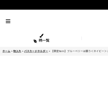
柄一覧
ホーム
>
物入れ
>
パスカードホルダー
>
【限定Item】ブルーベリーは願う＜ネイビー＞