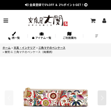
会員登録で
5%OFF
＆
2％
ポイントGET！
柄一覧
アイテム一覧
ご利用案内
ホーム
>
文具・インテリア
>
三角マチのペンケース
>
華熨斗 三角マチのペンケース（絢爛柄）