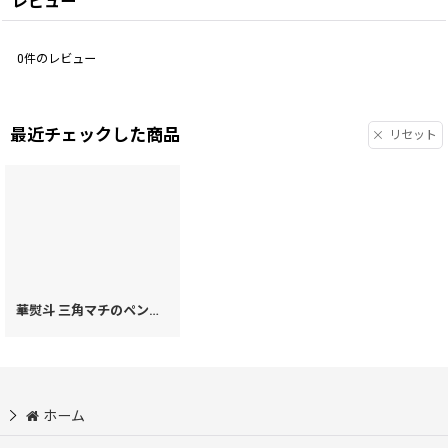
レビュー
0
件のレビュー
最近チェックした商品
リセット
華熨斗 三角マチのペンケース（絢爛柄）
[
33011
]
ホーム