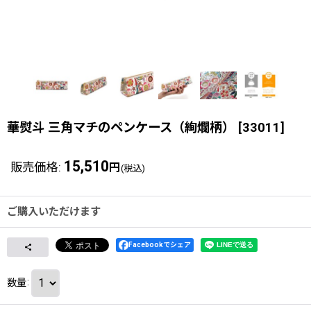
華熨斗 三角マチのペンケース（絢爛柄）
[
33011
]
15,510
販売価格
:
円
(税込)
ご購入いただけます
Facebookでシェア
数量
: