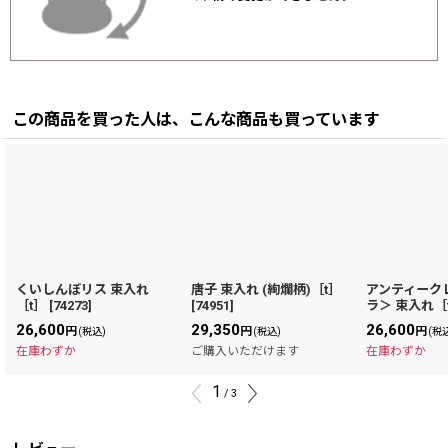
この商品を買った人は、こんな商品も買っています
くいしんぼリス 束入れ
唐子 束入れ (絢爛柄)［t］
アンティーク
［t］
[
74273
]
[
74951
]
ラ＞ 束入れ［
26,600
29,350
26,600
円
円
円
(税込)
(税込)
(税
在庫わずか
ご購入いただけます
在庫わずか
1
/
3