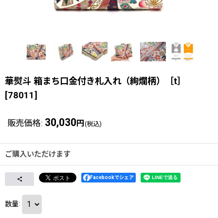
華熨斗 箱まち口金付き札入れ（絢爛柄）［t］
[
78011
]
30,030
販売価格
:
円
(税込)
ご購入いただけます
Facebookでシェア
数量
: