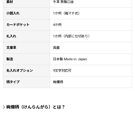
素材
牛革 鉄製口金
小銭入れ
1か所（箱マチ式）
カードポケット
4か所
札入れ
1か所（内部に仕切あり）
文庫革
両面
製造
日本製 Made in Japan
名入れオプション
9文字対応可
柄タイプ
絢爛柄
絢爛柄（けんらんがら）とは？