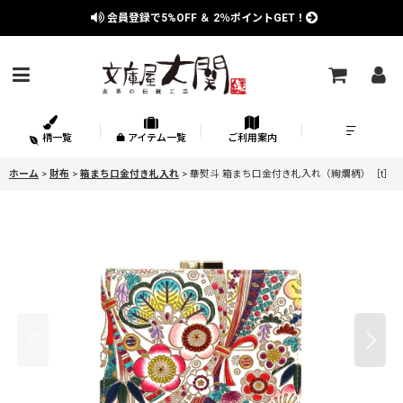
会員登録で
5%OFF
＆
2％
ポイントGET！
柄一覧
アイテム一覧
ご利用案内
ホーム
>
財布
>
箱まち口金付き札入れ
>
華熨斗 箱まち口金付き札入れ（絢爛柄）［t］