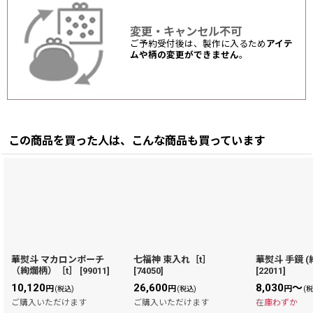
変更・キャンセル不可
ご予約受付後は、製作に入るため
アイテ
ムや柄の変更ができません
。
この商品を買った人は、こんな商品も買っています
華熨斗 マカロンポーチ
七福神 束入れ［t］
華熨斗 手鏡 (
（絢爛柄）［t］
[
99011
]
[
74050
]
[
22011
]
10,120
26,600
8,030
～
円
円
円
(税込)
(税込)
(
ご購入いただけます
ご購入いただけます
在庫わずか