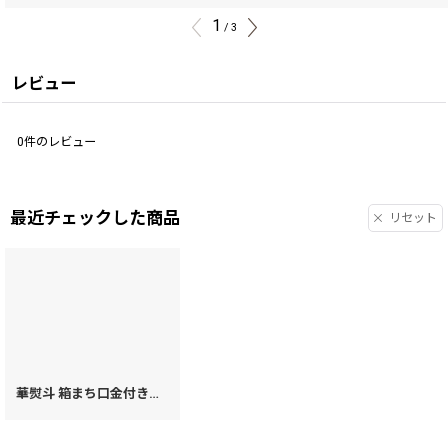
1
/
3
レビュー
0
件のレビュー
最近チェックした商品
リセット
華熨斗 箱まち口金付き札入れ（絢爛柄）［t］
[
78011
]