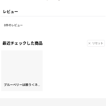
レビュー
0
件のレビュー
最近チェックした商品
リセット
ブルーベリーは願う＜ネイビー＞ 箱まち口金付き札入れ［t］
[
78781
]