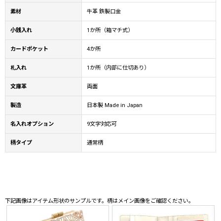
素材
牛革 鉄製口金
小銭入れ
1か所（箱マチ式）
カードポケット
4か所
札入れ
1か所（内部に仕切あり）
文庫革
両面
製造
日本製 Made in Japan
名入れオプション
9文字対応可
柄タイプ
通常柄
下記画像はアイテム形状のサンプルです。柄はメイン画像をご確認ください。