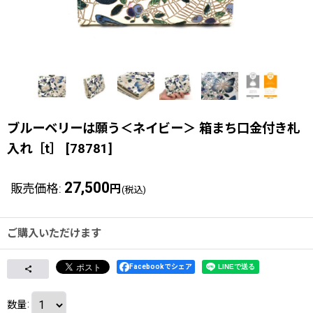
ブルーベリーは願う＜ネイビー＞ 箱まち口金付き札
入れ［t］
[
78781
]
27,500
販売価格
:
円
(税込)
ご購入いただけます
Facebookでシェア
数量
: