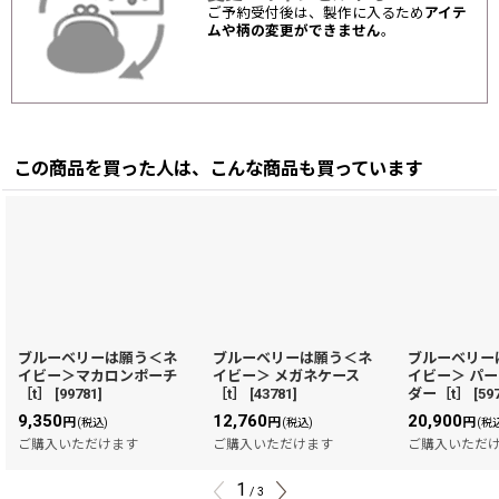
ご予約受付後は、製作に入るため
アイテ
ムや柄の変更ができません
。
この商品を買った人は、こんな商品も買っています
ブルーベリーは願う＜ネ
ブルーベリーは願う＜ネ
ブルーベリー
イビー＞マカロンポーチ
イビー＞ メガネケース
イビー＞ パ
［t］
[
99781
]
［t］
[
43781
]
ダー［t］
[
59
9,350
12,760
20,900
円
円
円
(税込)
(税込)
(税
ご購入いただけます
ご購入いただけます
ご購入いただ
1
/
3