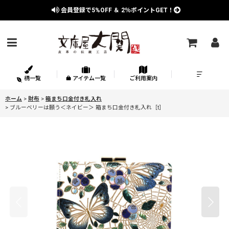
会員登録で
5%OFF
＆
2％
ポイントGET！
柄一覧
アイテム一覧
ご利用案内
ホーム
>
財布
>
箱まち口金付き札入れ
>
ブルーベリーは願う＜ネイビー＞ 箱まち口金付き札入れ［t］