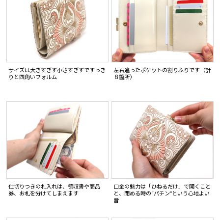
サイズは大きすぎず小さすぎずですっき
左右違ったポケットの割りふりです（計
りと四角いフォルム
８箇所）
仕切りつきの札入れは、領収書や商品
口金の魅力は「ひねるだけ」で開くこと
券、お札を分けてしまえます
と、閉める時の“パチン”という心地よい
音