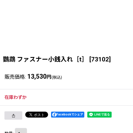
鸚鵡 ファスナー小銭入れ［t］
[
73102
]
13,530
販売価格
:
円
(税込)
在庫わずか
Facebookでシェア