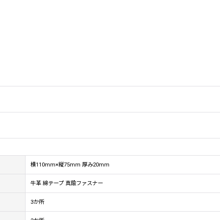
横110mm×縦75mm 厚み20mm
牛革 綿テープ 真鍮ファスナー
3か所