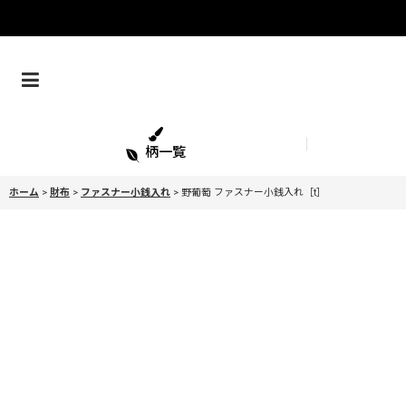
柄一覧
ホーム
>
財布
>
ファスナー小銭入れ
>
野葡萄 ファスナー小銭入れ［t］