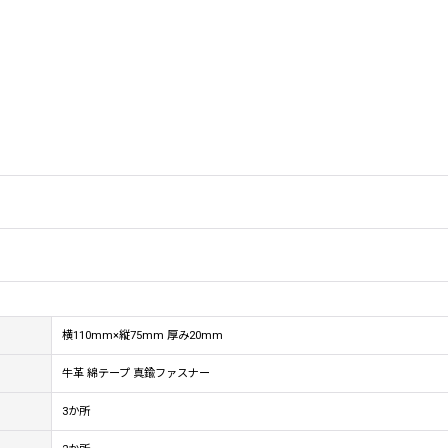
横110mm×縦75mm 厚み20mm
牛革 綿テープ 真鍮ファスナー
3か所