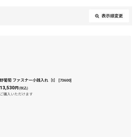
表示順変更
閉じる
野葡萄 ファスナー小銭入れ［t］
[
73600
]
13,530
円
(税込)
ご購入いただけます