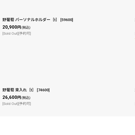
野葡萄 パーソナルホルダー［t］
[
59600
]
20,900
円
(税込)
[Sold Out][予約可]
野葡萄 束入れ［t］
[
74600
]
26,600
円
(税込)
[Sold Out][予約可]