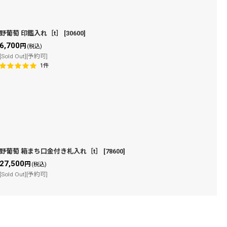
野葡萄 印鑑入れ［t］
[
30600
]
6,700
円
(税込)
[Sold Out][予約可]
1
件
野葡萄 箱まち口金付き札入れ［t］
[
78600
]
27,500
円
(税込)
[Sold Out][予約可]