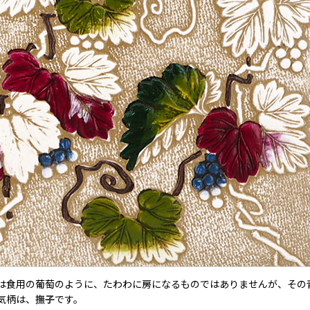
は食用の葡萄のように、たわわに房になるものではありませんが、その
気柄は、
撫子
です。