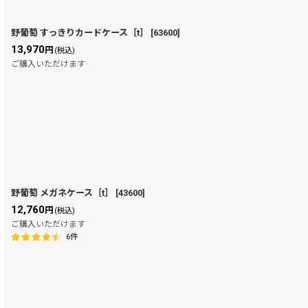
野葡萄 すっきりカードケース［t］
[
63600
]
13,970
円
(税込)
ご購入いただけます
野葡萄 メガネケース［t］
[
43600
]
12,760
円
(税込)
ご購入いただけます
6
件