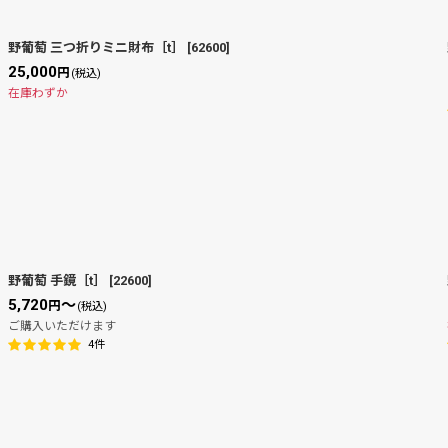
野葡萄 三つ折りミニ財布［t］
[
62600
]
25,000
円
(税込)
在庫わずか
野葡萄 手鏡［t］
[
22600
]
5,720
～
円
(税込)
ご購入いただけます
4
件