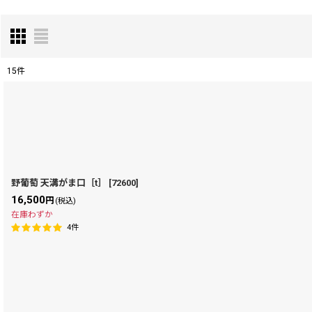
15
件
表示数
:
在庫あり
並び順
:
野葡萄 天溝がま口［t］
[
72600
]
16,500
円
(税込)
在庫わずか
4
件