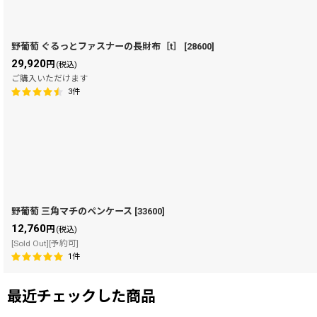
野葡萄 ぐるっとファスナーの長財布［t］
[
28600
]
29,920
円
(税込)
ご購入いただけます
3
件
野葡萄 三角マチのペンケース
[
33600
]
12,760
円
(税込)
[Sold Out][予約可]
1
件
最近チェックした商品