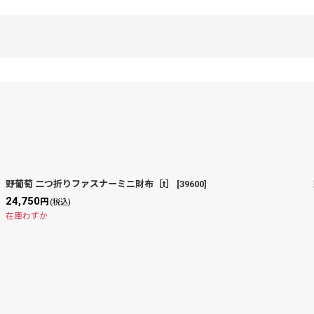
野葡萄 二つ折りファスナーミニ財布［t］
[
39600
]
24,750
円
(税込)
絞り込む
在庫わずか