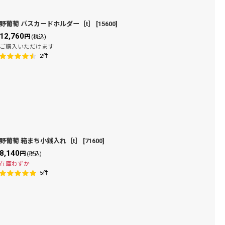
野葡萄 パスカードホルダー［t］
[
15600
]
12,760
円
(税込)
ご購入いただけます
2
件
野葡萄 箱まち小銭入れ［t］
[
71600
]
8,140
円
(税込)
在庫わずか
5
件