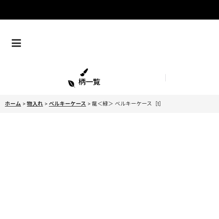
柄一覧
ホーム
>
物入れ
>
ベルキーケース
>
龍＜緑＞ ベルキーケース［t］