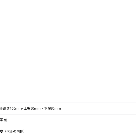
ル高さ100mm×上幅50mm・下幅80mm
革 他
皮（ベルの内側）