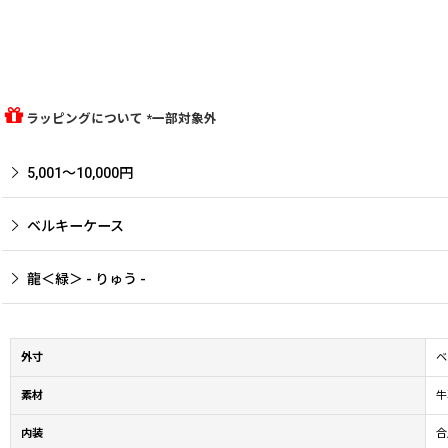
ラッピングについて *一部対象外
5,001〜10,000円
ベルキーケース
龍＜緑＞ - りゅう -
外寸
ベ
素材
牛
内装
合