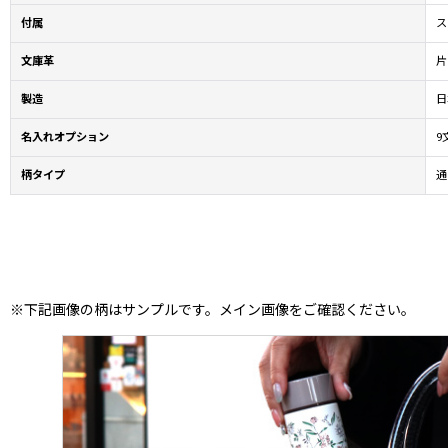
付属
ス
文庫革
片
製造
日
名入れオプション
9
柄タイプ
通
※下記画像の柄はサンプルです。メイン画像をご確認ください。