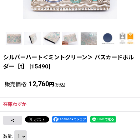
シルバーハート＜ミントグリーン＞ パスカードホル
ダー［t］
[
15490
]
12,760
販売価格
:
円
(税込)
在庫わずか
Facebookでシェア
数量
: