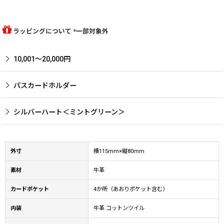
ラッピングについて *一部対象外
10,001〜20,000円
パスカードホルダー
シルバーハート＜ミントグリーン＞
外寸
横115mm×縦80mm
素材
牛革
カードポケット
4か所（あおりポケット含む）
内装
牛革 コットンツイル