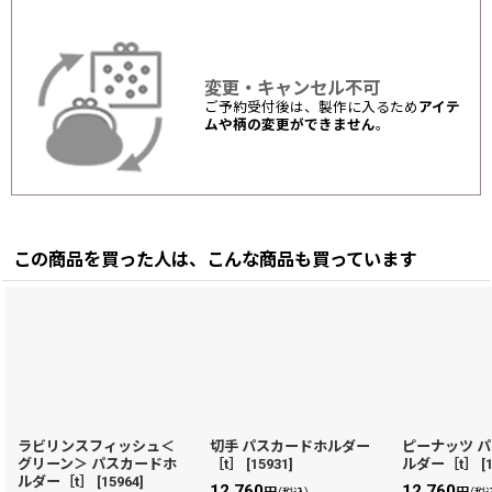
変更・キャンセル不可
ご予約受付後は、製作に入るため
アイテ
ムや柄の変更ができません
。
この商品を買った人は、こんな商品も買っています
ラビリンスフィッシュ＜
切手 パスカードホルダー
ピーナッツ 
グリーン＞ パスカードホ
［t］
[
15931
]
ルダー［t］
[
ルダー［t］
[
15964
]
12,760
12,760