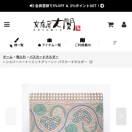
会員登録で
5%OFF
＆
2％
ポイントGET！
柄一覧
アイテム一覧
ご利用案内
ホーム
>
物入れ
>
パスカードホルダー
>
シルバーハート＜ミントグリーン＞ パスカードホルダー［t］