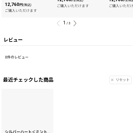
円
円
(税込)
(税
12,760
円
(税込)
ご購入いただけます
ご購入いただ
ご購入いただけます
1
/
3
レビュー
0
件のレビュー
最近チェックした商品
リセット
シルバーハート＜ミントグリーン＞ パスカードホルダー［t］
[
15490
]