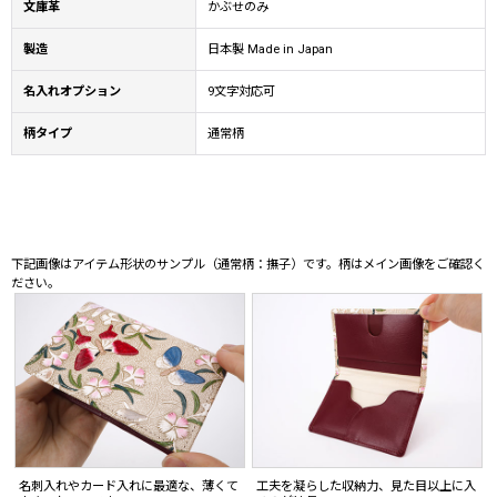
文庫革
かぶせのみ
製造
日本製 Made in Japan
名入れオプション
9文字対応可
柄タイプ
通常柄
下記画像はアイテム形状のサンプル（通常柄：撫子）です。柄はメイン画像をご確認く
ださい。
名刺入れやカード入れに最適な、薄くて
工夫を凝らした収納力、見た目以上に入