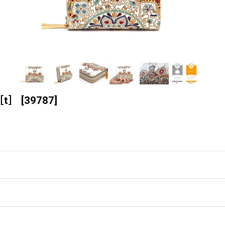
t］
[
39787
]