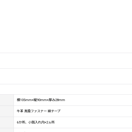
横105mm×縦90mm×厚み28mm
牛革 真鍮ファスナー 綿テープ
6か所、小銭入れ内×2ヵ所