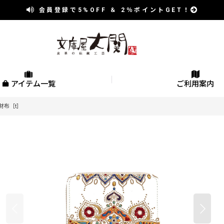
会員登録で
5%OFF
＆
2％
ポイントGET！
アイテム一覧
ご利用案内
財布［t］