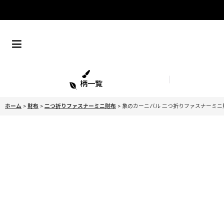
柄一覧
ホーム
>
財布
>
二つ折りファスナーミニ財布
>
象のカーニバル 二つ折りファスナーミニ