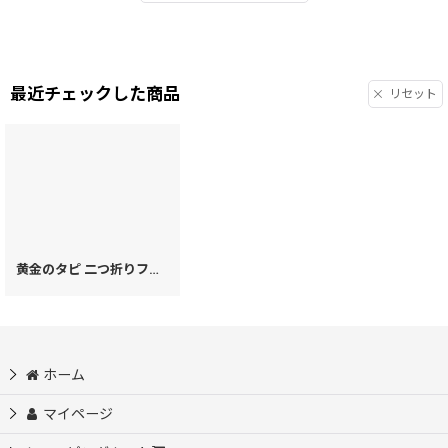
最近チェックした商品
リセット
黄金のタピ 二つ折りファスナーミニ財布（金唐柄）［t］
[
39940
]
ホーム
マイページ