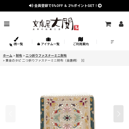
会員登録で
5%OFF
＆
2％
ポイントGET！
柄一覧
アイテム一覧
ご利用案内
ホーム
>
財布
>
二つ折りファスナーミニ財布
>
黄金のタピ 二つ折りファスナーミニ財布（金唐柄）［t］