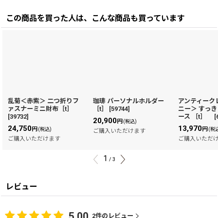
この商品を買った人は、こんな商品も買っています
乱菊＜赤紫＞ 二つ折りフ
珈琲 パーソナルホルダー
アンティーク
ァスナーミニ財布［t］
［t］
[
59744
]
ニー＞ すっ
[
39732
]
ース ［t］
[
20,900
円
(税込)
24,750
13,970
円
円
(税込)
(税
ご購入いただけます
ご購入いただけます
ご購入いただ
1
/
3
レビュー
5.00
2
件のレビュー