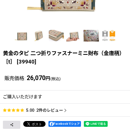
黄金のタピ 二つ折りファスナーミニ財布（金唐柄）
［t］
[
39940
]
26,070
販売価格
:
円
(税込)
ご購入いただけます
2
件のレビュー
5.00
Facebookでシェア