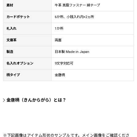
素材
牛革 真鍮ファスナー 綿テープ
カードポケット
6か所、小銭入れ内×2ヵ所
札入れ
1か所
文庫革
両面
製造
日本製 Made in Japan
名入れオプション
9文字対応可
柄タイプ
金唐柄
金唐柄（きんからがら）とは？
※下記画像はアイテム形状のサンプルです。メイン画像をご確認くださ