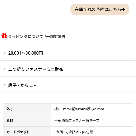
在庫切れの予約はこちら
ラッピングについて *一部対象外
20,001〜30,000円
二つ折りファスナーミニ財布
唐子 - からこ -
外寸
横105mm×縦90mm×厚み28mm
素材
牛革 真鍮ファスナー 綿テープ
カードポケット
6か所、小銭入れ内×2ヵ所