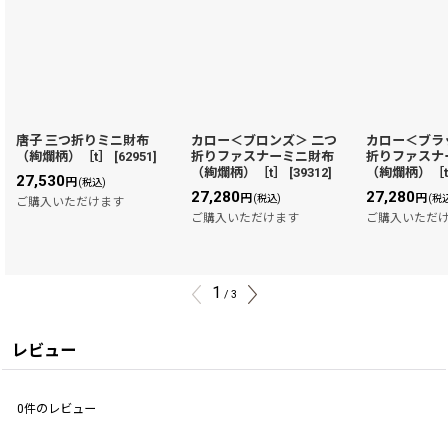
唐子 三つ折りミニ財布
カロー＜ブロンズ＞ 二つ
カロー＜ブラ
（絢爛柄）［t］
[
62951
]
折りファスナーミニ財布
折りファスナ
（絢爛柄）［t］
[
39312
]
（絢爛柄）［
27,530
円
(税込)
27,280
27,280
円
円
(税込)
(税
ご購入いただけます
ご購入いただけます
ご購入いただ
1
/
3
レビュー
0
件のレビュー