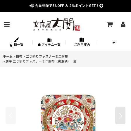
会員登録で
5%OFF
＆
2％
ポイントGET！
柄一覧
アイテム一覧
ご利用案内
ホーム
>
財布
>
二つ折りファスナーミニ財布
>
唐子 二つ折りファスナーミニ財布（絢爛柄）［t］