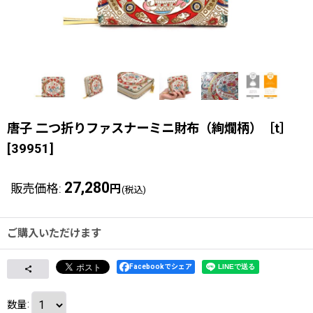
唐子 二つ折りファスナーミニ財布（絢爛柄）［t］
[
39951
]
27,280
販売価格
:
円
(税込)
ご購入いただけます
Facebookでシェア
数量
: