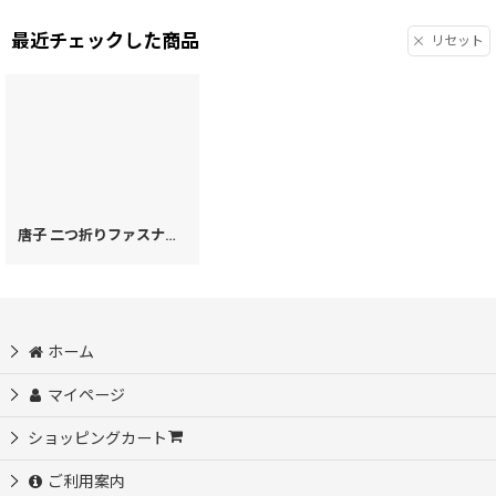
最近チェックした商品
リセット
唐子 二つ折りファスナーミニ財布（絢爛柄）［t］
[
39951
]
ホーム
マイページ
ショッピングカート
ご利用案内