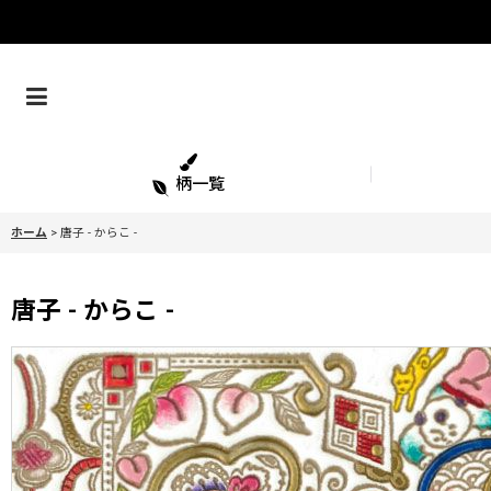
柄一覧
ホーム
>
唐子 - からこ -
唐子 - からこ -