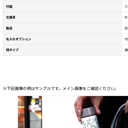
付属
ス
文庫革
片
製造
日
名入れオプション
9
柄タイプ
通
※下記画像の柄はサンプルです。メイン画像をご確認ください。