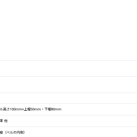
ル高さ100mm×上幅50mm・下幅80mm
革 他
皮（ベルの内側）