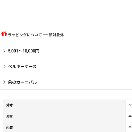
ラッピングについて *一部対象外
5,001〜10,000円
ベルキーケース
象のカーニバル
外寸
ベ
素材
牛
内装
合